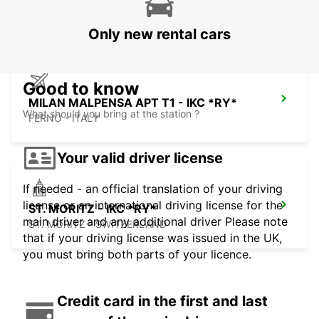
CASTELLANZA - ITALY
Only new rental cars
Good to know
MILAN MALPENSA APT T1 - IKC *RY*
What should you bring at the station ?
FERNO - ITALY
Your valid driver license
If needed - an official translation of your driving
license or an international driving license for the
ST. MORITZ - IKC *RY*
main driver and any additional driver Please note
ST. MORITZ - SWITZERLAND
that if your driving license was issued in the UK,
you must bring both parts of your licence.
Credit card in the first and last