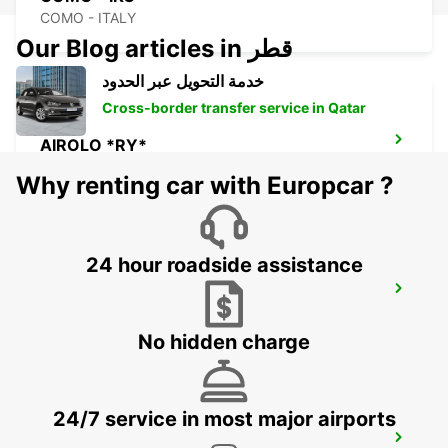
COMO - ITALY
Our Blog articles in قطر
خدمة التحويل عبر الحدود
Cross-border transfer service in Qatar
AIROLO *RY*
AIROLO - SWITZERLAND
Why renting car with Europcar ?
24 hour roadside assistance
MILAN MALPENSA APT T2 - IKC *RY*
SOMMA LOMBARDO - ITALY
No hidden charge
24/7 service in most major airports
CASTELLANZA