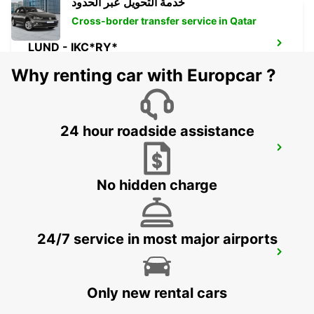
خدمة التحويل عبر الحدود
Cross-border transfer service in Qatar
LUND - IKC*RY*
LUND - SWEDEN
Why renting car with Europcar ?
24 hour roadside assistance
COPENHAGEN INTL. APT-IKC*RY*
COPENHAGEN - DENMARK
No hidden charge
24/7 service in most major airports
COPENHAGEN.- IKC
COPENHAGEN - DENMARK
Only new rental cars