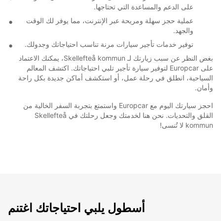
على الدعم والمساعدة التي تحتاجها.
عملية حجز سهلة ومريحة عبر الإنترنت، مما يوفر لك الوقت
والجهد.
توفير خدمات تأجير سيارات مرنة تناسب احتياجاتك وجدولك.
بغض النظر عن سبب زيارتك لـ Skellefteå kommun، يمكنك الاعتماد
على Europcar لتوفير سيارة تأجير تلبي احتياجاتك. اكتشف المعالم
السياحية، انطلق في رحلة عمل، أو استكشف أماكن جديدة بكل راحة
وأمان.
احجز سيارتك اليوم مع Europcar واستمتع بتجربة السفر الخالية من
القلق والتحديات. نحن هنا لخدمتك وجعل رحلتك في Skellefteå
kommun لا تُنسى!
أسطول يلبي احتياجاتك اغتنم