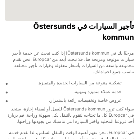
تأجير السيارات في Östersunds
kommun
مرحبًا بك في Östersunds kommun! إذا كنت تبحث عن خدمة تأجير
سيارات موثوقة ومريحة هنا، فلا تبحث أبعد من Europcar. نحن نقدم
مجموعة واسعة من السيارات بأسعار معقولة وخيارات تأجير مختلفة
تناسب جميع احتياجاتك.
تشكيلة متنوعة من السيارات الجديدة والمتميزة.
خدمة عملاء متميزة ومهنية.
عروض خاصة وتخفيضات رائعة باستمرار.
سواء كنت تزور Östersunds kommun للعمل أو لقضاء إجازة، ستجد
في Europcar كل ما تحتاجه لتقوم بالتنقل بكل سهولة وراحة. قم بزيارة
أحد فروعنا المحلية واختر السيارة التي تناسبك من بجودتها وراحتها.
في Europcar، نحن نفهم أهمية الوقت والتنقل السلس، لذا نقدم خدمة
سريعة وفعالة لتوفير تجربة تأجير سيارات ممتازة لكل عميل. احجز اليوم