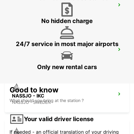
NYKOPING - IKC
NYKOPING - SWEDEN
No hidden charge
24/7 service in most major airports
OREBRO BOFORS AIRPORT - IKC*RY*
OREBRO - SWEDEN
Only new rental cars
Good to know
NASSJO - IKC
What should you bring at the station ?
NASSJO - SWEDEN
Your valid driver license
If needed - an official translation of your driving