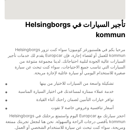
تأجير السيارات في Helsingborgs
kommun
مرحبا بكم في هلسنبورغز كوميون! سواء كنت تزور Helsingborgs
kommun للعمل أو لقضاء إجازة، فإن Europcar يقدم لك خدمات تأجير
السيارات عالية الجودة لتلبية احتياجاتك. لدينا مجموعة متنوعة من
السيارات التي تناسب جميع الاحتياجات، سواء كنت تبحث عن سيارة
صغيرة للاستخدام اليومي أو سيارة عائلية لإجازة مريحة.
تشكيلة واسعة من السيارات للاختيار من بينها
خدمة عملاء ممتازة لمساعدتك في اختيار السيارة المناسبة
توافر خيارات التأمين لضمان راحتك أثناء القيادة
أسعار تنافسية وعروض خاصة لا تفوت
احجز سيارتك مع Europcar اليوم واستمتع برحلتك في Helsingborgs
kommun بأقصى درجات الراحة والسهولة. نحن هنا لنجعل تجربتك ممتعة
ومريحة، سواء كنت تبحث عن سيارة للاستخدام الشخصي أو العمل.