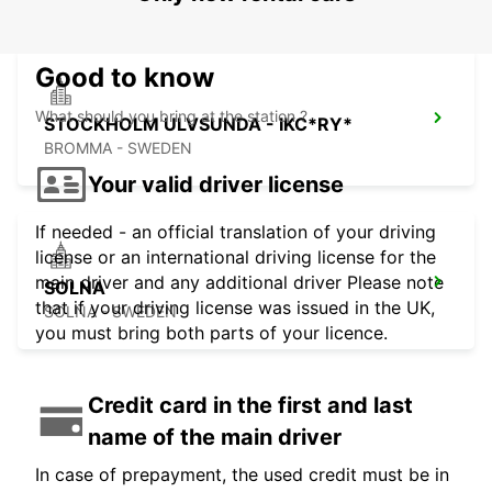
Good to know
What should you bring at the station ?
STOCKHOLM ULVSUNDA - IKC*RY*
BROMMA - SWEDEN
Your valid driver license
If needed - an official translation of your driving
license or an international driving license for the
main driver and any additional driver Please note
SOLNA
that if your driving license was issued in the UK,
SOLNA - SWEDEN
you must bring both parts of your licence.
Credit card in the first and last
name of the main driver
In case of prepayment, the used credit must be in