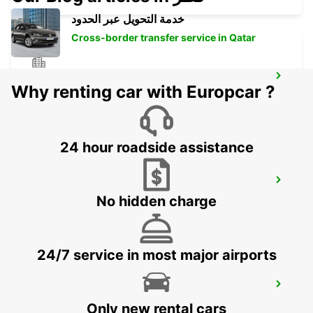
خدمة التحويل عبر الحدود
Cross-border transfer service in Qatar
SMISTA
Why renting car with Europcar ?
SEGELTORP - SWEDEN
24 hour roadside assistance
STOCKHOLM CITY
STOCKHOLM - SWEDEN
No hidden charge
24/7 service in most major airports
STOCKHOLM ODENPLAN
STOCKHOLM - SWEDEN
Only new rental cars