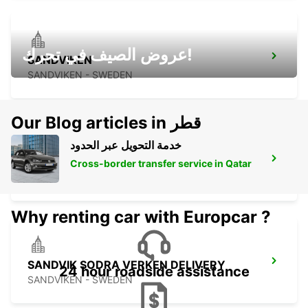
عروض الصيف في تحرك!
SANDVIKEN
SANDVIKEN - SWEDEN
Our Blog articles in قطر
خدمة التحويل عبر الحدود
AVESTA KRYLBO TRAINSTATION
Cross-border transfer service in Qatar
KRYLBO - SWEDEN
Why renting car with Europcar ?
SANDVIK SODRA VERKEN DELIVERY
24 hour roadside assistance
SANDVIKEN - SWEDEN