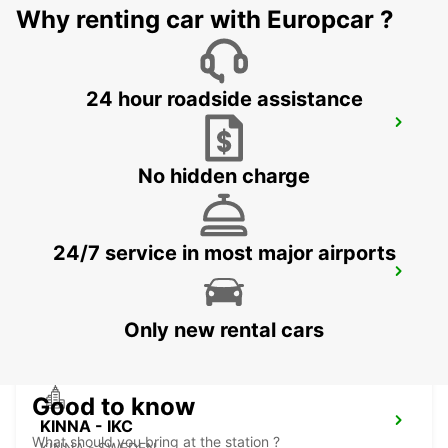
HALMSTAD - SWEDEN
Why renting car with Europcar ?
24 hour roadside assistance
HALMSTAD TRAINSTATION
HALMSTAD - SWEDEN
No hidden charge
24/7 service in most major airports
LAHOLM
LAHOLM - SWEDEN
Only new rental cars
Good to know
KINNA - IKC
What should you bring at the station ?
KINNA - SWEDEN