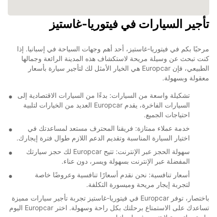
تأجير السيارات في فيتوريا-غاستيز
مرحبًا بكم في فيتوريا-غاستيز، أحد أهم وجهات السياحة في إسبانيا. إذا
كنت تبحث عن وسيلة مريحة لاستكشاف هذه المدينة الرائعة وجمالها
الطبيعي، فإن Europcar هي الخيار الأمثل لك لتأجير سيارة بأسعار
معقولة وبسهولة.
تشكيلة واسعة من السيارات: بدءًا من السيارات الاقتصادية إلى
السيارات الفاخرة، يقدم Europcar العديد من الخيارات لتلبية
احتياجات الجميع.
خدمة عملاء ممتازة: فريقنا المحترف مستعد لمساعدتك في
اختيار السيارة المناسبة وتقديم الدعم اللازم طوال فترة إيجارك.
سهولة الحجز عبر الإنترنت: تتيح Europcar لك حجز سيارتك
المفضلة عبر الإنترنت بسهولة ويسر، دون عناء.
أسعار تنافسية: نحن نقدم أسعارًا تنافسية وعروضًا خاصة
لتجربة إيجار مريحة وميسورة التكلفة.
باختصار، توفر Europcar في فيتوريا-غاستيز تجربة تأجير سيارات مميزة
تساعدك على الاستمتاع برحلتك بكل راحة وسهولة. اختر Europcar اليوم