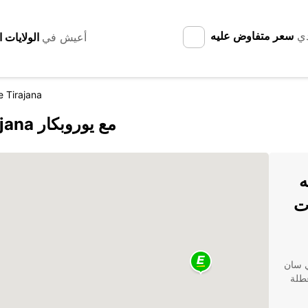
دي
سعر متفاوض عليه
أعيش في
 Tirajana
اكتشف San Bartolomé de Tirajana مع يوروبكار
ه
ت
في سان
عطلة