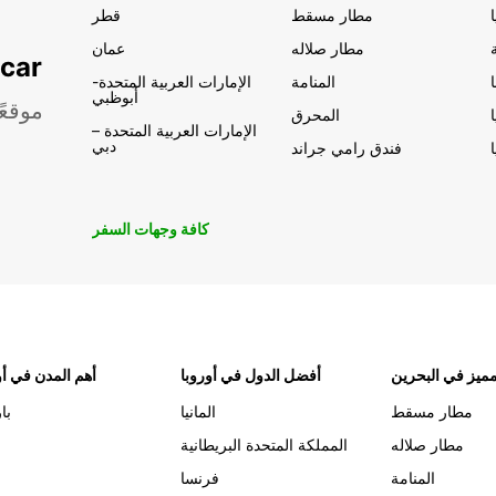
مطار مسقط
قطر
مطار صلاله
عمان
تأجير السيار
المنامة
الإمارات العربية المتحدة-
أبوظبي
موقعً
المحرق
الإمارات العربية المتحدة –
دبي
فندق رامي جراند
كافة وجهات السفر
ميز في البحرين
أفضل الدول في أوروبا
أهم المدن في أو
مطار مسقط
المانيا
با
مطار صلاله
المملكة المتحدة البريطانية
المنامة
فرنسا