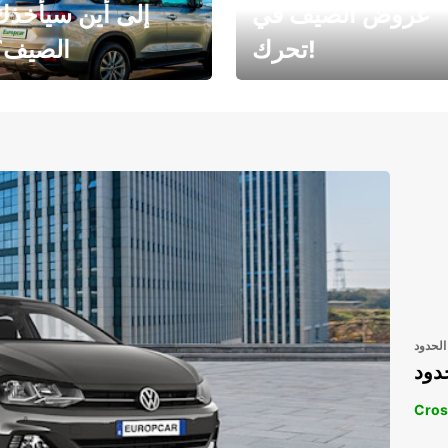
عروض الصيف في
إلى أين سيأخذك
تحرك!
الصيف؟
رحلتك المثالية في
رحلتك المثالية ف
انتظارك
انتظار
الحدود
دود
Cros