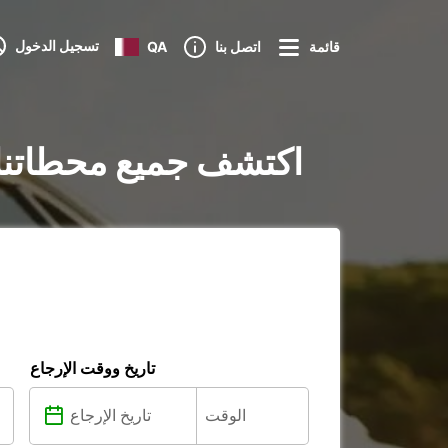
تسجيل الدخول
قائمة
اتصل بنا
QA
تأجير السيارات في San Bartolomé de Tirajana : اكتشف جميع محطاتن
تاريخ ووقت الإرجاع