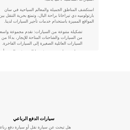
استكشف المناطق الجميلة والمعالم السياحية في سان
بارتولوميه دي تيراخانا براحة البال، وتمتع بحرية التنقل بين
المواقع المميزة باستخدام خدمات تأجير السيارات لدينا.
تشكيلة متنوعة من السيارات: نقدم مجموعة واسع
من السيارات والشاحنات المتاحة للإيجار، بدءًا من
السيارات العائلية الصغيرة إلى السيارات الفاخرة.
خدمات ممتازة: يضمن فريقنا المحترف والودود أن
تحصل على تجربة تأجير تلبي جميع احتياجاتك.
أسعار تنافسية: نحن نقدم أسعار تأجير تنافسية
ومنافسة في سوق تأجير السيارات في سان
بارتولوميه دي تيراخانا.
تأجير للمدى القصير والطويل: سواء كنت بحاجة إل
السيارة ليوم واحد أو لعدة أسابيع، لدينا خيارات تأجي
مرنة تتناسب مع جدولك الزمني.
اختر Europcar لتجربة تأجير السيارات في سان بارتولو
تيراخانا بأفضل شكل ممكن. احجز الآن واستمتع برحلتك!
سيارات الدفع الرباعي
هل تبحث عن سيارة نقل أو سيارة دفع رباع