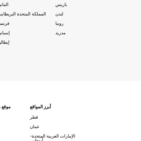
باريس
المانيا
لندن
المملكة المتحدة البريطانية
روما
فرنسا
مدريد
إسبانيا
إيطاليا
أبرز المواقع
موقع م
قطر
عمان
الإمارات العربية المتحدة-
أبوظبي