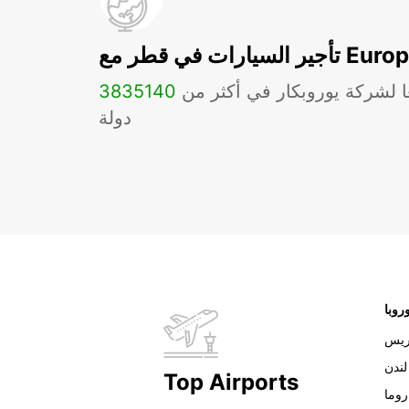
ات في قطر مع Europcar
ا لشركة يوروبكار في أكثر من
140
3835
دولة
روبا
ريس
لندن
Top Airports
روما