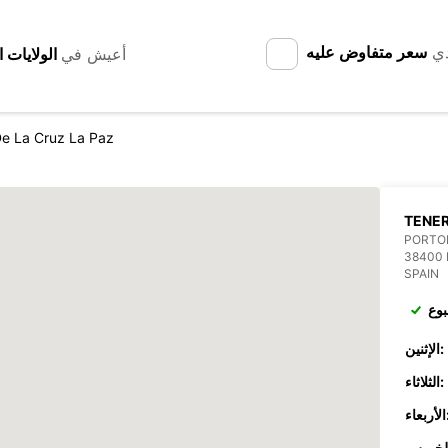
دي
سعر متفاوض عليه
أعيش في
De La Cruz La Paz
TENER
PORTOF
38400 
SPAIN
بوع
الإثنين:
الثلاثاء:
عاء: