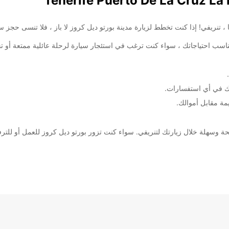
 تخطط لزيارة مدينة بورتو ديل كروز لا باز ، فلا تنسى حجز سيارة من Europcar لتجربة مريحة وممتعة خ
شاحنات لتناسب احتياجاتك ، سواء كنت ترغب في استئجار سيارة لرحلة عائلية ممتعة
تك في أي استفسارات.
ة مقابل أموالك.