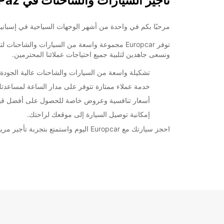
تأجير السيارات والشاحنات في Tenerife Puerto De La Cruz La Paz
مرحبًا بكم في واحدة من أشهر الوجهات السياحية في إسبانيا ، تنريفي! إذا كنت
توفر Europcar مجموعة واسعة من السيارات وال
ونسعى جاهدين لتلبية جميع احتياجات عملائنا المحترمين.
تشكيلة واسعة من السيارات والشاحنات عالية الجودة.
خدمة عملاء ممتازة تتوفر على مدار الساعة لمساعد
أسعار تنافسية وعروض خاصة للحصول على أفضل قيم
إمكانية توصيل السيارة إلى موقعك لراحتك.
احجز سيارتك مع Europcar اليوم واستمتع بتجربة تأجير مريحة وسهلة خلال زيارتك لتنريفي. سواء كنت تزور بورتو ديل كروز للعمل أو للترفيه ، فإن Europcar هي الخيار الأمثل لاستئجار السيارات.