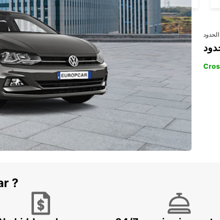
الحدود
دود
Cros
ar ?