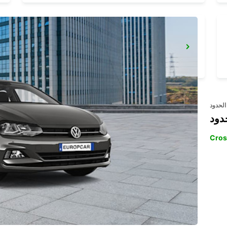
MALLORCA PALMA CC PORTO PI
PALMA DE MALLORCA - SPAIN
الحدود
دود
Cros