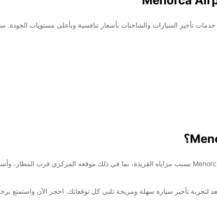
Europcar في Menorca Airport! نحن نقدم خدمات تأجير السيارات والشاحنات بأسعار تنافسية وبأعلى 
يعتبر Europcar الخيار الأمثل لتأجير السيارات في Menorca Airport بسبب مزاياه الفريدة، بما في ذلك مو