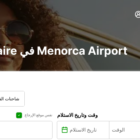
تأجير voiture و utilitaire في Menorca Airport
شاحنات الفا
وقت وتاريخ الاستلام
نفس موقع الإرجاع