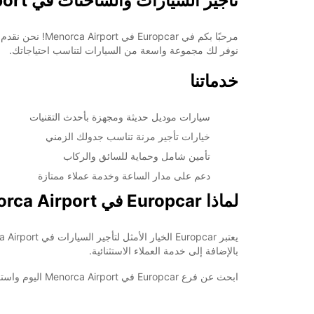
تأجير السيارات والشاحنات في Menorca Airport
مرحبًا بكم في 
نوفر لك مجموعة واسعة من السيارات لتناسب احتياجاتك.
خدماتنا
سيارات موديل حديثة ومجهزة بأحدث التقنيات
خيارات تأجير مرنة تناسب جدولك الزمني
تأمين شامل وحماية للسائق والركاب
دعم على مدار الساعة وخدمة عملاء ممتازة
لماذا Europcar في Menorca Airport؟
بالإضافة إلى خدمة العملاء الاستثنائية.
ابحث عن فرع Europcar في Menorca Airport اليوم واستعد لتجربة تأجير سيارة سهلة ومريحة تلبي كل توقعاتك. احجز الآن واستمتع برحلتك بكل راحة وسهولة!