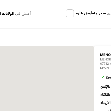
دي
سعر متفاوض عليه
أعيش في
MENO
MENOR
07712
SPAIN
بوع
الإثنين:
الثلاثاء:
عاء: