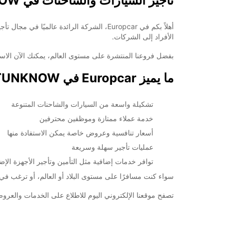
تأجير السيارات والشاحنات في UNKNOW
الأفراد إلى الشركات.
بفضل فروعنا المنتشرة على مستوى العالم، يمكنك الآن الاستفادة من خدماتنا في UNKNOW والاس
ما يميز Europcar في UNKNOW؟
تشكيلة واسعة من السيارات والشاحنات المتنوعة
خدمة عملاء ممتازة وموظفين محترفين
أسعار تنافسية وعروض خاصة يمكن الاستفادة منها
عمليات تأجير سهلة وسريعة
توافر خدمات إضافية مثل التأمين وتأجير الأجهزة الإض
سواء كنت مسافرًا على مستوى البلاد أو العالم، أو ترغب في استئجار سيارة لرحلة عائلية، Europcar في NKNOW
تصفح موقعنا الإلكتروني اليوم للاطلاع على الخدمات والعروض الحالية، وقم بحج