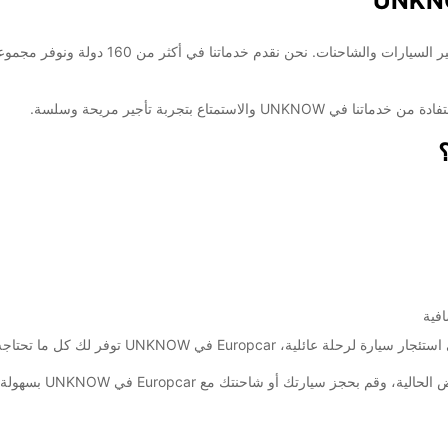
أهلاً بكم في Europcar، الشركة الرائدة عالميًا
تمتاع بتجربة تأجير مريحة وسلسة.
افية
U توفر لك كل ما تحتاجه لتجربة تأجير مريحة وموثوقة.
ز سيارتك أو شاحنتك مع Europcar في UNKNOW بسهولة ويسر.