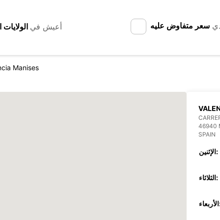
دي
سعر متفاوض عليه
أعيش في
ncia Manises
VALEN
CARRE
46940 
SPAIN
الإثنين:
الثلاثاء:
عاء: