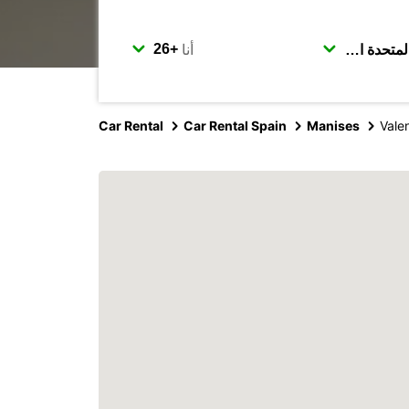
أنا
Car Rental
Car Rental Spain
Manises
Vale