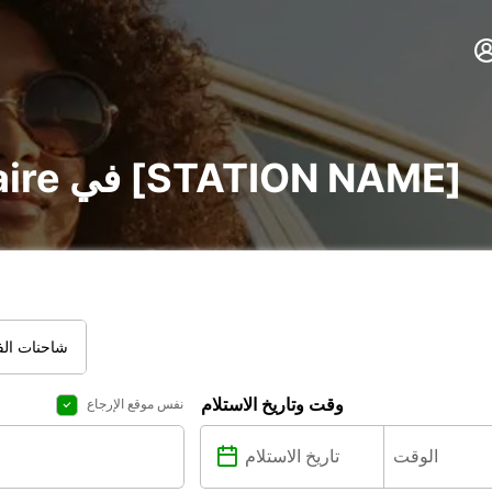
تأجير voiture و utilitaire في [STATION NAME]
شاحنات الفا
وقت وتاريخ الاستلام
نفس موقع الإرجاع