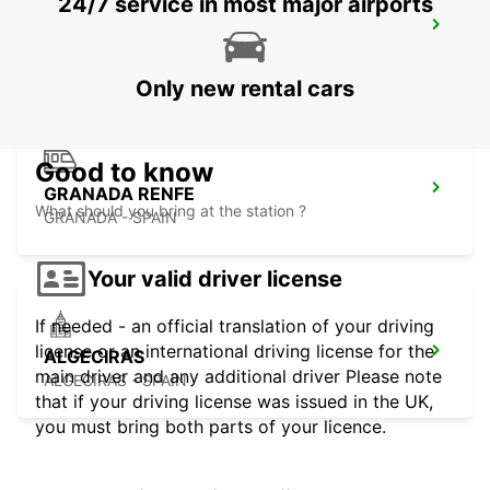
24/7 service in most major airports
LA LINEA DT (SERVING GIBRALTAR)
LA LINEA DE LA CONCEPCION - SPAIN
Only new rental cars
Good to know
GRANADA RENFE
What should you bring at the station ?
GRANADA - SPAIN
Your valid driver license
If needed - an official translation of your driving
license or an international driving license for the
ALGECIRAS
main driver and any additional driver Please note
ALGECIRAS - SPAIN
that if your driving license was issued in the UK,
you must bring both parts of your licence.