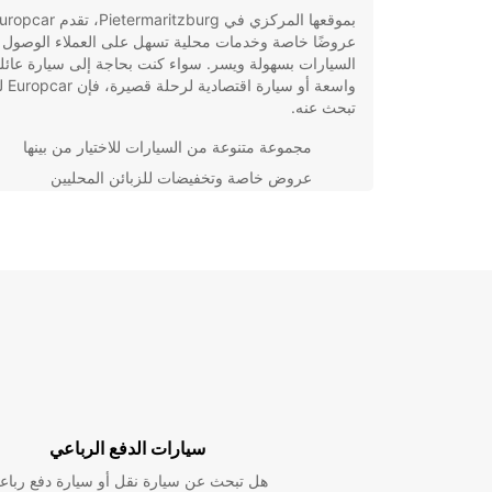
بموقعها المركزي في Pietermaritzburg، تقدم r
عروضًا خاصة وخدمات محلية تسهل على العملاء الوصول 
السيارات بسهولة ويسر. سواء كنت بحاجة إلى سيارة عائلي
واسعة أو س
تبحث عنه.
مجموعة متنوعة من السيارات للاختيار من بينها
عروض خاصة وتخفيضات للزبائن المحليين
خدمة عملاء متميزة على مدار الساعة
إمكانية توصيل السيارة إلى الموقع الذي تختاره
احجز سيارتك مع Europcar اليوم واستمتع بالمرونة وال
التي توفرها خدمات التأجير التي لا تقاوم. سواء كنت تبح
الخيار الأمثل لك.
سيارات الدفع الرباعي
هل تبحث عن سيارة نقل أو سيارة دفع رباع