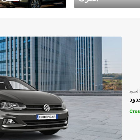
رحلتك المثالية في
رحلتك المثالية ف
انتظارك
انتظار
الحدود
دود
Cros