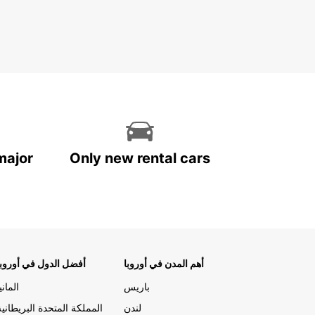
major
Only new rental cars
أهم المدن في أوروبا
أفضل الدول في أوروبا
باريس
المانيا
لندن
المملكة المتحدة البريطانية