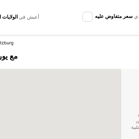
دي
سعر متفاوض عليه
أعيش في
itzburg
اكتشف rmaritzburg
ن
لبية