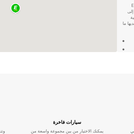
Europca
إلى
ة
يارة اقتصادية لرحلة قصيرة، فإن Europcar لديها ما
راحة
ث عن
سيارة لرحلة عمل أو للاستكشاف السياحي، فإن Europcar هي
سيارات فاخرة
ي
يمكنك الاختيار من بين مجموعة واسعة من
وتت