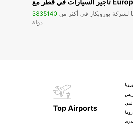
ات في قطر مع Europcar
ا لشركة يوروبكار في أكثر من
140
3835
دولة
روبا
ريس
لندن
Top Airports
روما
دريد