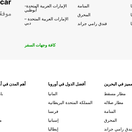
تأجير السيار
المنامة
الإمارات العربية المتحدة-
أبوظبي
موقعً
المحرق
الإمارات العربية المتحدة –
دبي
فندق رامي جراند
كافة وجهات السفر
ميز في البحرين
أفضل الدول في أوروبا
أهم المدن في أو
مطار مسقط
المانيا
با
مطار صلاله
المملكة المتحدة البريطانية
المنامة
فرنسا
المحرق
إسبانيا
م
ندق رامي جراند
إيطاليا