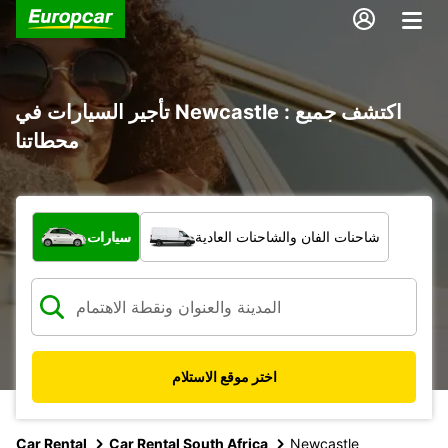
تأجير السيارات في Newcastle : اكتشف جميع
محطاتنا
ما نوع المركبة؟
شاحنات الفان والشاحنات العادية
سيارات
اختر موقع الاستلام
Car Rental
Car Rental South Africa
Newcastle