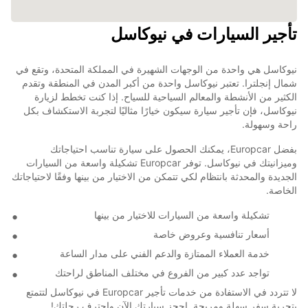
تأجير السيارات في نيوكاسل
نيوكاسل هي واحدة من الوجهات الشهيرة في المملكة المتحدة، وتقع في
شمال إنجلترا. تعتبر نيوكاسل واحدة من أكبر المدن في المنطقة وتقدم
الكثير من الأنشطة والمعالم السياحية للسياح. إذا كنت تخطط لزيارة
نيوكاسل، فإن تأجير سيارة سيكون خيارًا مثاليًا لتجربة الاستكشاف بكل
راحة وسهولة.
بفضل Europcar، يمكنك الحصول على سيارة تناسب احتياجاتك
وميزانيتك في نيوكاسل. توفر Europcar تشكيلة واسعة من السيارات
الجديدة والمحدثة بانتظام لكي تتمكن من الاختيار من بينها وفقًا لاحتياجاتك
الخاصة.
تشكيلة واسعة من السيارات للاختيار من بينها
أسعار تنافسية وعروض خاصة
خدمة العملاء الممتازة والدعم الفني على مدار الساعة
تواجد عدد كبير من الفروع في مختلف المناطق لراحتك
لا تتردد في الاستفادة من خدمات تأجير Europcar في نيوكاسل لتتمتع
بتجربة سفر سهلة ومريحة. احجز سيارتك الآن واحترف رحلتك!