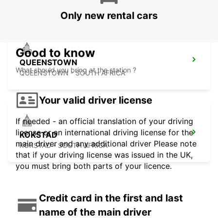
VANDERBIJLPARK - SOUTH AFRICA
Only new rental cars
Good to know
QUEENSTOWN
What should you bring at the station ?
QUEENSTOWN - SOUTH AFRICA
Your valid driver license
If needed - an official translation of your driving
license or an international driving license for the
KOKSTAD
main driver and any additional driver Please note
KOKSTAD - SOUTH AFRICA
that if your driving license was issued in the UK,
you must bring both parts of your licence.
Credit card in the first and last
name of the main driver