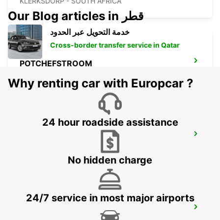
KLERKSDORP - SOUTH AFRICA
Our Blog articles in قطر
خدمة التحويل عبر الحدود
Cross-border transfer service in Qatar
POTCHEFSTROOM
POTCHEFSTROOM - SOUTH AFRICA
Why renting car with Europcar ?
24 hour roadside assistance
HARRISMITH
KWAZULU-NATAL - SOUTH AFRICA
No hidden charge
24/7 service in most major airports
VANDERBIJLPARK