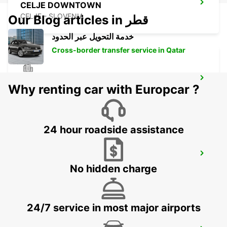
CELJE DOWNTOWN
CELJE - SLOVENIA
Our Blog articles in قطر
خدمة التحويل عبر الحدود
Cross-border transfer service in Qatar
NOVA GORICA DOWNTOWN
Why renting car with Europcar ?
NOVA GORICA - SLOVENIA
24 hour roadside assistance
NOVO MESTO DOWNTOWN
NOVO MESTO - SLOVENIA
No hidden charge
24/7 service in most major airports