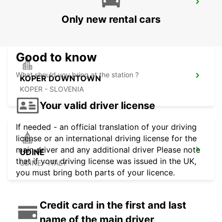
TRIESTE APT
RONCHI DEI LEGIONARI - ITALY
Only new rental cars
Good to know
What should you bring at the station ?
KOPER DOWNTOWN
KOPER - SLOVENIA
Your valid driver license
If needed - an official translation of your driving
license or an international driving license for the
main driver and any additional driver Please note
UDINE
that if your driving license was issued in the UK,
UDINE - ITALY
you must bring both parts of your licence.
Credit card in the first and last
name of the main driver