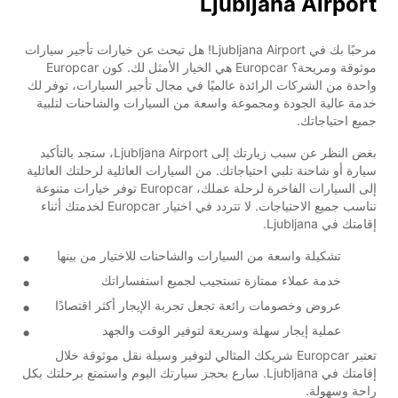
Ljubljana Airport
مرحبًا بك في Ljubljana Airport! هل تبحث عن خيارات تأجير سيارات
موثوقة ومريحة؟ Europcar هي الخيار الأمثل لك. كون Europcar
واحدة من الشركات الرائدة عالميًا في مجال تأجير السيارات، توفر لك
خدمة عالية الجودة ومجموعة واسعة من السيارات والشاحنات لتلبية
جميع احتياجاتك.
بغض النظر عن سبب زيارتك إلى Ljubljana Airport، ستجد بالتأكيد
سيارة أو شاحنة تلبي احتياجاتك. من السيارات العائلية لرحلتك العائلية
إلى السيارات الفاخرة لرحلة عملك، Europcar توفر خيارات متنوعة
تناسب جميع الاحتياجات. لا تتردد في اختيار Europcar لخدمتك أثناء
إقامتك في Ljubljana.
تشكيلة واسعة من السيارات والشاحنات للاختيار من بينها
خدمة عملاء ممتازة تستجيب لجميع استفساراتك
عروض وخصومات رائعة تجعل تجربة الإيجار أكثر اقتصادًا
عملية إيجار سهلة وسريعة لتوفير الوقت والجهد
تعتبر Europcar شريكك المثالي لتوفير وسيلة نقل موثوقة خلال
إقامتك في Ljubljana. سارع بحجز سيارتك اليوم واستمتع برحلتك بكل
راحة وسهولة.