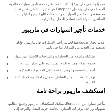
مرحبًا بك في ماريبور! إذا كنت تبحث عن خدمة تأجير سيارات عالمية
الجودة في ماريبور، فإن Europcar هو اختيارك الأمثل. نحن نقدم
مجموعة واسعة من السيارات والشاحنات لتلبية جميع احتياجات
السائقين، سواء كنت تسافر للعمل أو للترفيه.
خدمات تأجير السيارات في ماريبور
عندما تختار Europcar لخدمة تأجير السيارات في ماريبور، فإنك
تستفيد من العديد من المزايا، بما في ذلك:
تشكيلة واسعة من السيارات والشاحنات للاختيار من بينها.
خدمة عملاء ممتازة تقدم المساعدة على مدار الساعة.
أسعار تنافسية وعروض خاصة على الحجوزات المبكرة.
توفر خدمات التأمين الشامل لضمان راحتك وسلامتك أثناء
القيادة.
استكشف ماريبور براحة تامة
بتأجير سيارة من Europcar، يمكنك استكشاف ماريبور وجميع معالمها
بسهولة وراحة. توفر لك السيارة الخاصة حرية التنقل والتوجه إلى