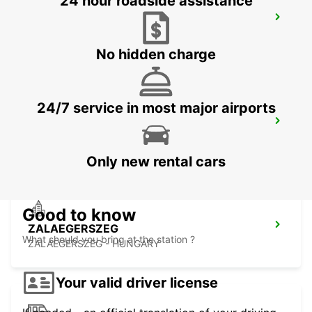
24 hour roadside assistance
ZAGREB AIRPORT
VELIKA GORICA - CROATIA
No hidden charge
24/7 service in most major airports
LJUBLJANA AIRPORT JOZE PUCNIK
ZGORNJI BRNIK AERODROM - SLOVENIA
Only new rental cars
Good to know
ZALAEGERSZEG
What should you bring at the station ?
ZALAEGERSZEG - HUNGARY
Your valid driver license