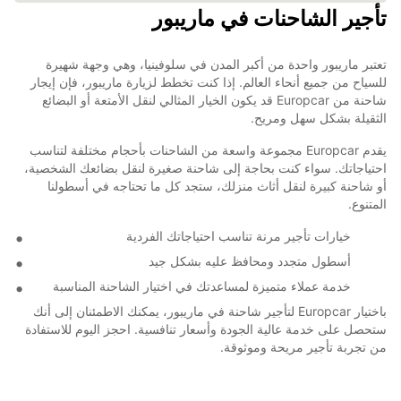
تأجير الشاحنات في ماريبور
تعتبر ماريبور واحدة من أكبر المدن في سلوفينيا، وهي وجهة شهيرة
للسياح من جميع أنحاء العالم. إذا كنت تخطط لزيارة ماريبور، فإن إيجار
شاحنة من Europcar قد يكون الخيار المثالي لنقل الأمتعة أو البضائع
الثقيلة بشكل سهل ومريح.
يقدم Europcar مجموعة واسعة من الشاحنات بأحجام مختلفة لتناسب
احتياجاتك. سواء كنت بحاجة إلى شاحنة صغيرة لنقل بضائعك الشخصية،
أو شاحنة كبيرة لنقل أثاث منزلك، ستجد كل ما تحتاجه في أسطولنا
المتنوع.
خيارات تأجير مرنة تناسب احتياجاتك الفردية
أسطول متجدد ومحافظ عليه بشكل جيد
خدمة عملاء متميزة لمساعدتك في اختيار الشاحنة المناسبة
باختيار Europcar لتأجير شاحنة في ماريبور، يمكنك الاطمئنان إلى أنك
ستحصل على خدمة عالية الجودة وأسعار تنافسية. احجز اليوم للاستفادة
من تجربة تأجير مريحة وموثوقة.