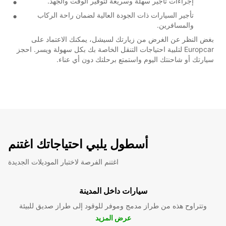
إجراءات تأجير سهلة وسريعة لتوفير الوقت والجهد.
تأجير السيارات ذات الجودة العالية لضمان راحة الركاب
والمسافرين.
بغض النظر عن الغرض من زيارتك لسيشل، يمكنك الاعتماد على
Europcar لتلبية احتياجات التنقل الخاصة بك بكل سهولة ويسر. احجز
سيارتك أو شاحنتك اليوم واستمتع برحلتك دون أي عناء.
أسطول يلبي احتياجاتك اغتنم
اغتنم الفرصة لاختبار الموديلات الجديدة
سيارات داخل المدينة
وتتراوح هذه من طراز مدمج وموفر للوقود إلى طراز صديق للبيئة
عرض المزيد