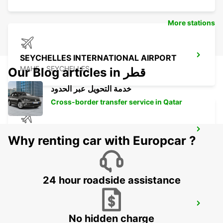
More stations
SEYCHELLES INTERNATIONAL AIRPORT
MAHE - SEYCHELLES
Our Blog articles in قطر
خدمة التحويل عبر الحدود
Cross-border transfer service in Qatar
SEYCHELLES DOMESTIC AIRPORT
Why renting car with Europcar ?
MAHE - SEYCHELLES
24 hour roadside assistance
SEYCHELLES FOUR SEASONS RESORT
MAHE - SEYCHELLES
No hidden charge