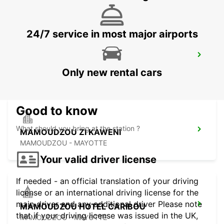
24/7 service in most major airports
DZAOUDZI AIRPORT
PAMANDZI - MAYOTTE
Only new rental cars
Good to know
What should you bring at the station ?
MAMOUDZOU ZI KAWENI
MAMOUDZOU - MAYOTTE
Your valid driver license
If needed - an official translation of your driving
license or an international driving license for the
main driver and any additional driver Please note
MAMOUDZOU HOTEL CARIBOU
that if your driving license was issued in the UK,
MAMOUDZOU - MAYOTTE