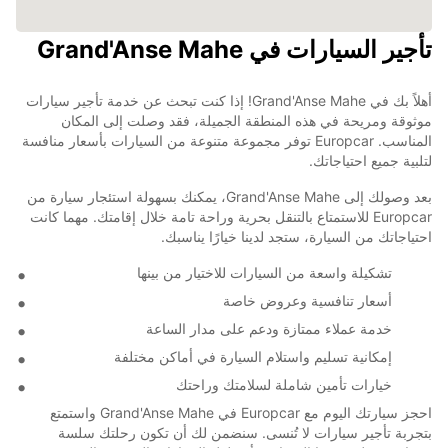
تأجير السيارات في Grand'Anse Mahe
أهلاً بك في Grand'Anse Mahe! إذا كنت تبحث عن خدمة تأجير سيارات
موثوقة ومريحة في هذه المنطقة الجميلة، فقد وصلت إلى المكان
المناسب. Europcar توفر مجموعة متنوعة من السيارات بأسعار منافسة
لتلبية جميع احتياجاتك.
بعد وصولك إلى Grand'Anse Mahe، يمكنك بسهولة استئجار سيارة من
Europcar للاستمتاع بالتنقل بحرية وراحة تامة خلال إقامتك. مهما كانت
احتياجاتك من السيارة، ستجد لدينا خيارًا يناسبك.
تشكيلة واسعة من السيارات للاختيار من بينها
أسعار تنافسية وعروض خاصة
خدمة عملاء ممتازة ودعم على مدار الساعة
إمكانية تسليم واستلام السيارة في أماكن مختلفة
خيارات تأمين شاملة لسلامتك وراحتك
احجز سيارتك اليوم مع Europcar في Grand'Anse Mahe واستمتع
بتجربة تأجير سيارات لا تُنسى. سنضمن لك أن تكون رحلتك سلسة