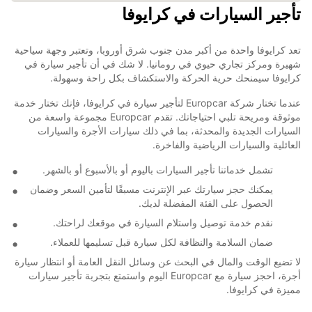
تأجير السيارات في كرايوفا
تعد كرايوفا واحدة من أكبر مدن جنوب شرق أوروبا، وتعتبر وجهة سياحية
شهيرة ومركز تجاري حيوي في رومانيا. لا شك في أن تأجير سيارة في
كرايوفا سيمنحك حرية الحركة والاستكشاف بكل راحة وسهولة.
عندما تختار شركة Europcar لتأجير سيارة في كرايوفا، فإنك تختار خدمة
موثوقة ومريحة تلبي احتياجاتك. تقدم Europcar مجموعة واسعة من
السيارات الجديدة والمحدثة، بما في ذلك سيارات الأجرة والسيارات
العائلية والسيارات الرياضية والفاخرة.
تشمل خدماتنا تأجير السيارات باليوم أو بالأسبوع أو بالشهر.
يمكنك حجز سيارتك عبر الإنترنت مسبقًا لتأمين السعر وضمان
الحصول على الفئة المفضلة لديك.
نقدم خدمة توصيل واستلام السيارة في موقعك لراحتك.
ضمان السلامة والنظافة لكل سيارة قبل تسليمها للعملاء.
لا تضيع الوقت والمال في البحث عن وسائل النقل العامة أو انتظار سيارة
أجرة، احجز سيارة مع Europcar اليوم واستمتع بتجربة تأجير سيارات
مميزة في كرايوفا.