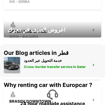
NIS - SERBIA
عروض الصيف في تحرك!
SOFIA HEAD OFFICE
SOFIA - BULGARIA
Our Blog articles in قطر
خدمة التحويل عبر الحدود
BRASOV AIRPORT
Cross-border transfer service in Qatar
GHIMBAV - ROMANIA
Why renting car with Europcar ?
BRASOV DOWNTOWN
24 hour roadside assistance