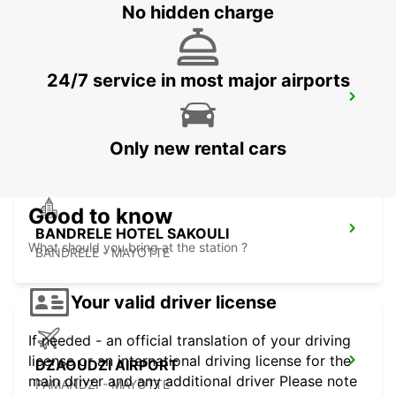
No hidden charge
24/7 service in most major airports
GRAND BAY STATION
GRAND BAY - MAURITIUS
Only new rental cars
Good to know
BANDRELE HOTEL SAKOULI
What should you bring at the station ?
BANDRELE - MAYOTTE
Your valid driver license
If needed - an official translation of your driving
license or an international driving license for the
DZAOUDZI AIRPORT
main driver and any additional driver Please note
PAMANDZI - MAYOTTE