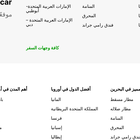
تأجير السيار
المنامة
الإمارات العربية المتحدة-
أبوظبي
موقعً
المحرق
الإمارات العربية المتحدة –
دبي
فندق رامي جراند
كافة وجهات السفر
ميز في البحرين
أفضل الدول في أوروبا
أهم المدن في أو
مطار مسقط
المانيا
با
مطار صلاله
المملكة المتحدة البريطانية
المنامة
فرنسا
المحرق
إسبانيا
م
ندق رامي جراند
إيطاليا