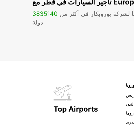
ات في قطر مع Europcar
ا لشركة يوروبكار في أكثر من
140
3835
دولة
روبا
ريس
لندن
Top Airports
روما
دريد