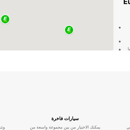
Europc
ا
ة
رة،
سيارات فاخرة
تر
ي
يمكنك الاختيار من بين مجموعة واسعة من
وتت
تيماو.