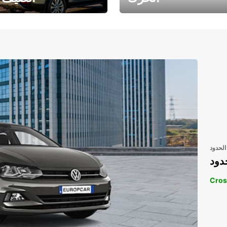
رحلتك المثالية في
رحلتك المثالية ف
انتظارك
انتظار
الحدود
دود
Cros