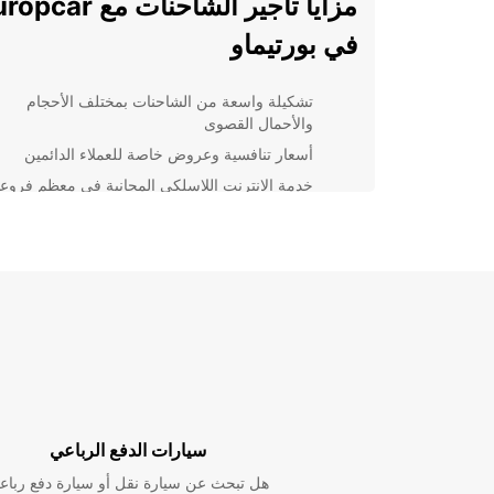
مزايا تأجير الشاحنات مع ar
في بورتيماو
تشكيلة واسعة من الشاحنات بمختلف الأحجام
والأحمال القصوى
أسعار تنافسية وعروض خاصة للعملاء الدائمين
خدمة الانترنت اللاسلكي المجانية في معظم فروعن
لتتمتع بتجربة استئجار سلسة
خدمة الاستلام والتسليم في المكان الذي تختاره
لسهولة الوصول لشاحنتك
دعم عملاء متميز على مدار الساعة لتوفير المساعد
في حال الحاجة
اختر Europcar لتجربة تأجير
الشاحنات الأمثل في بورتيماو
سواء كنت تحتاج إلى شاحنة لنقل البضائع الكبيرة أو الصغي
سيارات الدفع الرباعي
يمكنك الاعتماد على Europcar لتوفير الحلول المثالية. اخ
هل تبحث عن سيارة نقل أو سيارة دفع رباع
خدمتنا اليوم واستمتع بتجربة تأجير مريحة وموثوقة في بور