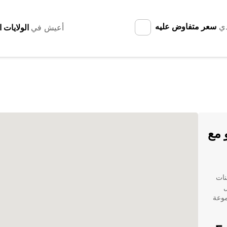
دي
سعر متفاوض عليه
أعيش في
 مع
نات
ل
موعة