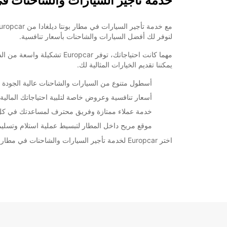
خدمة تأجير السيارات والشاحنات في 
+351 (00351) 296381249
لنوفر لك أفضل السيارات والشاحنات بأسعار تنافسية.
خط سير الرحلة
مهما كانت احتياجاتك، توفر 
يمكننا تقديم الخيارات المثالية لك.
أسطول متنوع من السيارات والشاحنات عالية الجودة
أسعار تنافسية وعروض خاصة لتلبية احتياجاتك المالية
خدمة عملاء ممتازة وفريق محترف لمساعدتك في ك
موقع مريح داخل المطار لتبسيط عملية استلام وتسليم
اختر Europcar لخدمة تأجير السيارات والشاحنات في مطار بونتا ديلغادا وكن على يقين بأنك تتعامل مع الشركة الرائدة في مجال تأجير السيارات العالمي.