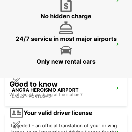
SAO JORGE AIRPORT
SAO JORGE - PORTUGAL
No hidden charge
24/7 service in most major airports
ANGRA HEROISMO
ANGRA DO HEROISMO - PORTUGAL
Only new rental cars
Good to know
ANGRA HEROISMO AIRPORT
What should you bring at the station ?
LAJES - PORTUGAL
Your valid driver license
If needed - an official translation of your driving