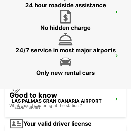
24 hour roadside assistance
TENERIFE APT REINA SOFIA SUR
GRANADILLA - SPAIN
No hidden charge
24/7 service in most major airports
LANZAROTE AIRPORT
SAN BARTOLOME - SPAIN
Only new rental cars
Good to know
LAS PALMAS GRAN CANARIA AIRPORT
What should you bring at the station ?
TELDE - SPAIN
Your valid driver license