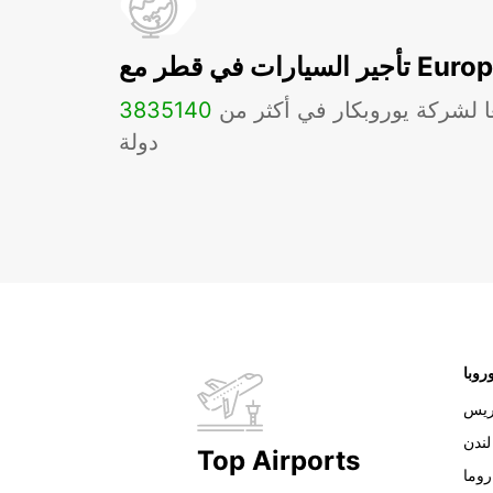
ات في قطر مع Europcar
ا لشركة يوروبكار في أكثر من
140
3835
دولة
روبا
ريس
لندن
Top Airports
روما