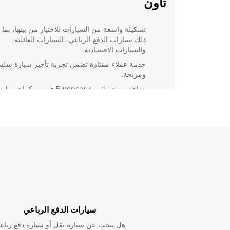
تاون
تشكيلة واسعة من السيارات للاختيار من بينها، بما
ذلك سيارات الدفع الرباعي، السيارات العائلية،
والسيارات الاقتصادية.
خدمة عملاء ممتازة تضمن تجربة تأجير سيارة سلس
ومريحة.
مواقع مريحة لفروع Europcar في نيو كراچي تا
لسهولة الوصول.
عروض خاصة وتخفيضات مستمرة لتوفير أفضل قي
للعملاء.
الخيار الأمثل لجميع احتياجات التنقل الخاصة بك. احجز سي
اليوم وتمتع بتجربة تأجير فريدة ومريحة!
سيارات الدفع الرباعي
هل تبحث عن سيارة نقل أو سيارة دفع رباع