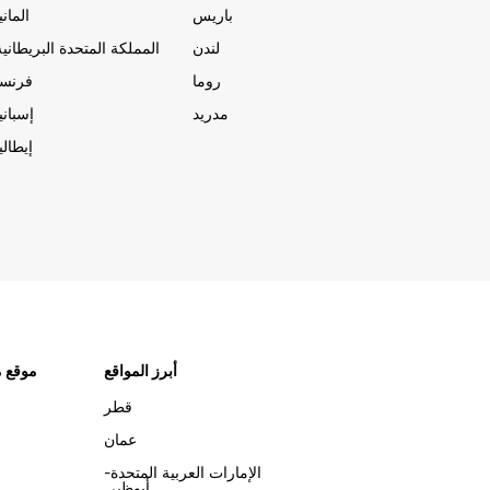
باريس
المانيا
لندن
المملكة المتحدة البريطانية
روما
فرنسا
مدريد
إسبانيا
إيطاليا
أبرز المواقع
موقع م
قطر
عمان
الإمارات العربية المتحدة-
أبوظبي