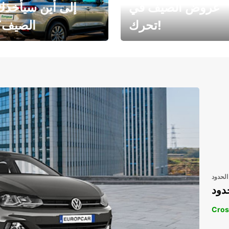
عروض الصيف في
إلى أين سيأخذك
تحرك!
الصيف؟
رحلتك المثالية في
رحلتك المثالية ف
انتظارك
انتظار
الحدود
دود
Cros