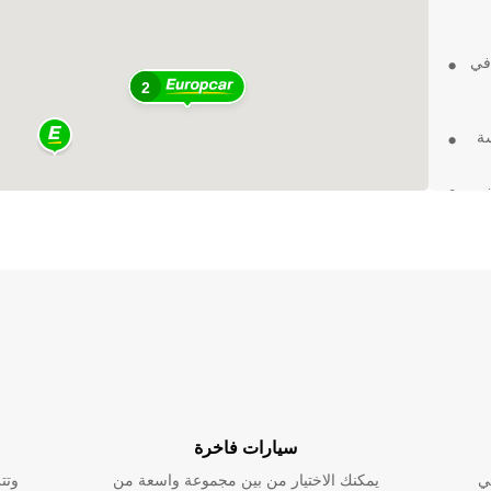
 في
2
ة
ون
مة
باختصار، تأجير السيارات في نيو كراچي تاون من Europcar هو
ارتك
سيارات فاخرة
ي
يمكنك الاختيار من بين مجموعة واسعة من
وتت