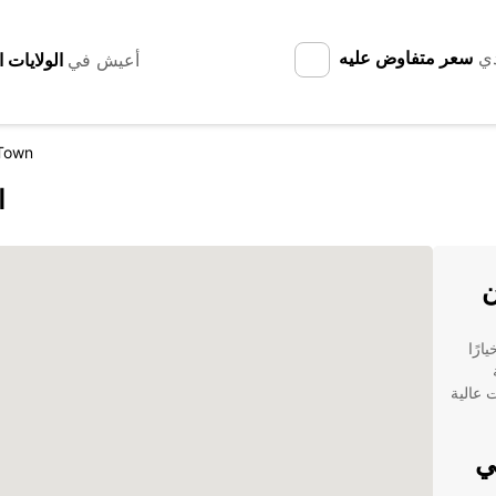
دي
سعر متفاوض عليه
أعيش في
Town
ا
ن
ون خيارًا
السيارات عالية
ي