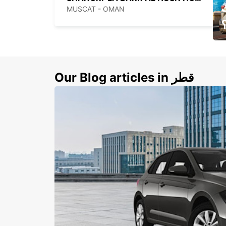
MUSCAT - OMAN
ي
ك
Our Blog articles in قطر