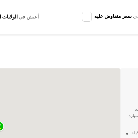
دي
سعر متفاوض عليه
أعيش في
ت
سيارة
 تقدم Europcar تشكيلة