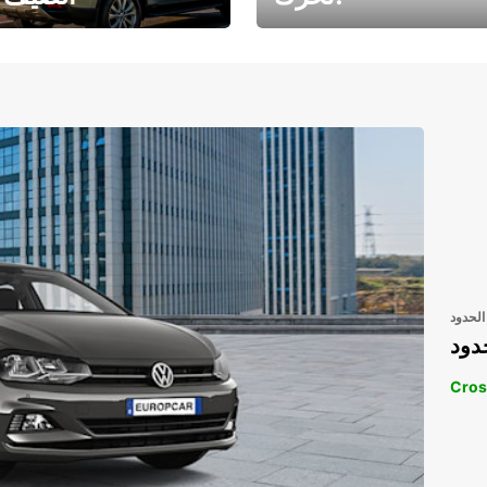
رحلتك المثالية في
رحلتك المثالية ف
انتظارك
انتظار
الحدود
دود
Cros