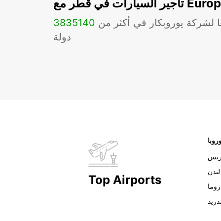
ات في قطر مع Europcar
ا لشركة يوروبكار في أكثر من
140
3835
دولة
روبا
ريس
لندن
Top Airports
روما
دريد