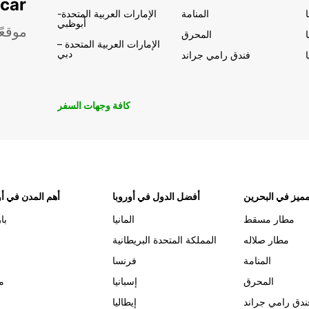
تأجير السيار
المنامة
الإمارات العربية المتحدة-
أبوظبي
موقعً
المحرق
الإمارات العربية المتحدة –
دبي
فندق رامي جراند
كافة وجهات السفر
ميز في البحرين
أفضل الدول في أوروبا
أهم المدن في أو
مطار مسقط
المانيا
با
مطار صلاله
المملكة المتحدة البريطانية
المنامة
فرنسا
المحرق
إسبانيا
م
ندق رامي جراند
إيطاليا