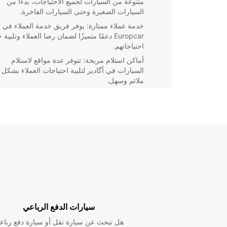
متنوعة من السيارات لجميع الاحتياجات، بدءًا من
السيارات الصغيرة وحتى السيارات الفاخرة.
خدمة عملاء ممتازة: يوفر فريق خدمة العملاء في
Europcar دعمًا متميزًا لضمان رضا العملاء وتلبية
احتياجاتهم.
أماكن استلام مريحة: تتوفر عدة مواقع لاستلام
السيارات في أگادير لتلبية احتياجات العملاء بشكل
ملائم وسهل.
تأمين شامل: توفر Europcar خيارات تأمين شامل
للعملاء لضمان سلامتهم وحماية السيارة خلال فترة
الإيجار.
استفد من خدمة تأجير السيارات في أگادير من opcar
لتجربة سفر مريحة وممتعة دون عناء. احجز سيارتك اليوم
واستمتع برحلتك في هذه المدينة الخلابة.
سيارات الدفع الرباعي
هل تبحث عن سيارة نقل أو سيارة دفع رباع