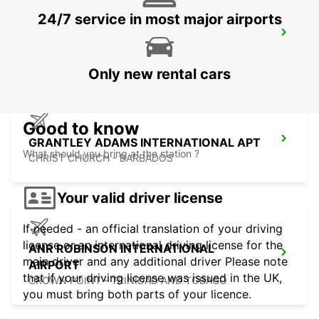
24/7 service in most major airports
ST. MICHAEL STATION
SAINT MICHAEL - BARBADOS
Only new rental cars
Good to know
GRANTLEY ADAMS INTERNATIONAL APT
What should you bring at the station ?
CHRIST CHURCH - BARBADOS
Your valid driver license
If needed - an official translation of your driving
license or an international driving license for the
ANR ROBINSON INTERNATIONAL
main driver and any additional driver Please note
AIRPORT
that if your driving license was issued in the UK,
CROWN POINT - TRINIDAD AND TOBAGO
you must bring both parts of your licence.