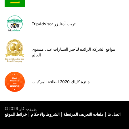
TripAdvisor تريب أدفايزر
مواقع الشركة الرائدة لتأجير السيارات على مستوى
العالم
جائزة كاياك 2020 لنظافة المركبات
©يوروب كار 2026
اتصل بنا
ملفات التعريف المرتبطة
الشروط والاحكام
خرائط الموقع