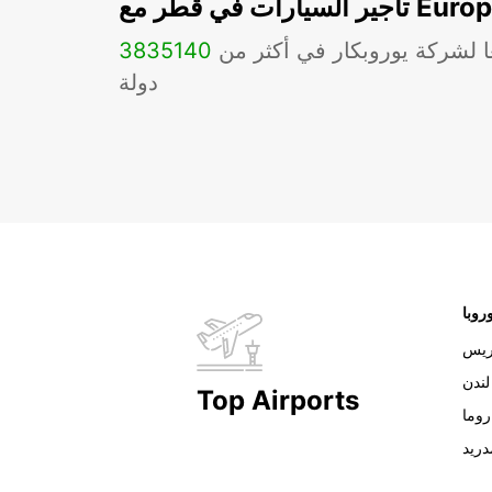
ات في قطر مع Europcar
ا لشركة يوروبكار في أكثر من
140
3835
دولة
روبا
ريس
لندن
Top Airports
روما
دريد