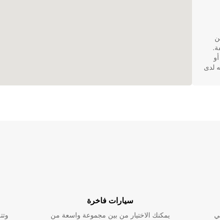
 من
ة.
أو
ه لدى
سيارات فاخرة
لسيارات في Liepāja، يمكنك أن
ي
يمكنك الاختيار من بين مجموعة واسعة من
وتت
 من