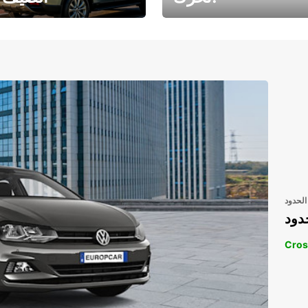
رحلتك المثالية في
رحلتك المثالية ف
انتظارك
انتظار
الحدود
دود
Cros