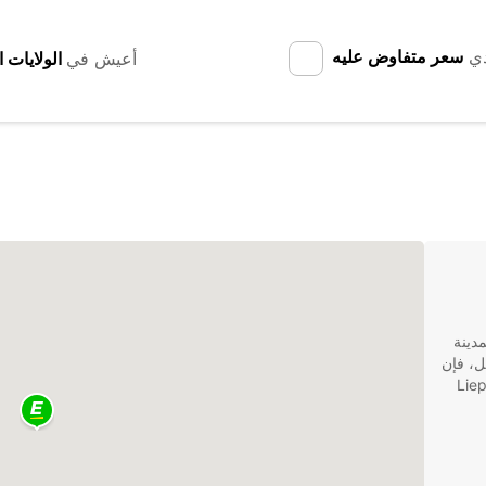
دي
سعر متفاوض عليه
أعيش في
المدينة
ل، فإن
ل لك. فتأجير السيارات في Liepāja