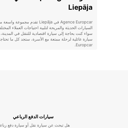
Liepāja
Agence Europcar في Liepāja تقدم مجموعة واسعة
السيارات الحديثة والمريحة لتلبية احتياجات العملاء المختلف
سواء كنت بحاجة إلى سيارة اقتصادية للتنقل في المدينة، 
سيارة عائلية لرحلة ممتعة مع الأسرة، ستجد كل ما تحتاج
Europcar.
خدمات التأجير المتوفرة
تأجير سيارات سيدان وهاتشباك
تأجير سيارات SUV للعائلات والمغامرين
تأجير سيارات فاخرة للزيارات الراقية
خدمات تأجير السيارات للشركات والمهنيين
لماذا تختار Europcar في Liepāja؟
سيارات الدفع الرباعي
عندما تختار Europcar لتأجير ا
هل تبحث عن سيارة نقل أو سيارة دفع رباع
تطمئن إلى جودة الخدمة وموثوقيتها. بفضل شبكة واسعة