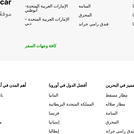
تأجير السيار
المنامة
الإمارات العربية المتحدة-
أبوظبي
موقعً
المحرق
الإمارات العربية المتحدة –
دبي
فندق رامي جراند
كافة وجهات السفر
ميز في البحرين
أفضل الدول في أوروبا
أهم المدن في أو
مطار مسقط
المانيا
با
مطار صلاله
المملكة المتحدة البريطانية
المنامة
فرنسا
المحرق
إسبانيا
م
ندق رامي جراند
إيطاليا