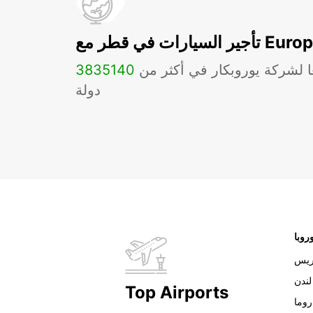
ات في قطر مع Europcar
ا لشركة يوروبكار في أكثر من
140
3835
دولة
روبا
ريس
لندن
Top Airports
روما