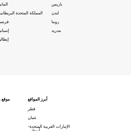
باريس
المانيا
لندن
المملكة المتحدة البريطانية
روما
فرنسا
مدريد
إسبانيا
إيطاليا
أبرز المواقع
موقع م
قطر
عمان
الإمارات العربية المتحدة-
أبوظبي