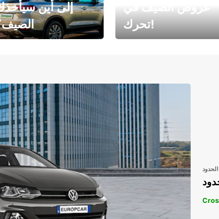
عروض الصيف في
إلى أين سيأخذك
تحرك!
الصيف؟
رحلتك المثالية في
رحلتك المثالية ف
انتظارك
انتظار
الحدود
دود
Cros