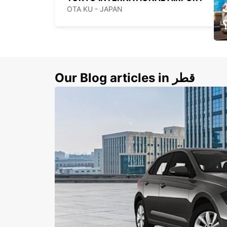
OTA KU - JAPAN
ي
ك
Our Blog articles in قطر