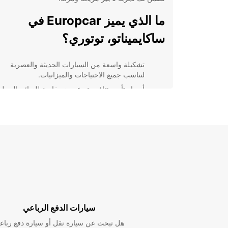
ما الذي يميز Europcar في
ساكايميناتو، توتوري؟
تشكيلة واسعة من السيارات الحديثة والعصرية
لتناسب جميع الاحتياجات والميزانيات.
أسعار تأجير تنافسية وعروض خاصة للزبائن المحلي
والعالميين.
خدمة العملاء على مدار الساعة لتلبية جميع
استفساراتك ومساعدتك.
مواقع مركزية في ساكايميناتو تتيح لك الوصول بسه
وسرعة.
سواء كنت بحاجة إلى سيارة عائلية مريحة لرحلة العطلات 
سيارة أنيقة للتنقل في رحلة عمل، pcar
التي تلبي جميع احتياجاتك. استفد من خدمتنا المميزة وان
مغامرتك بكل راحة وثقة.
سيارات الدفع الرباعي
هل تبحث عن سيارة نقل أو سيارة دفع رباع