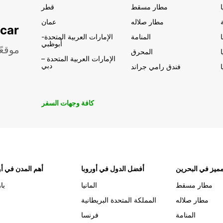
مطار مسقط
قطر
مطار صلاله
عمان
تأجير السيار
المنامة
الإمارات العربية المتحدة-
أبوظبي
موقعً
المحرق
الإمارات العربية المتحدة –
دبي
فندق رامي جراند
كافة وجهات السفر
ميز في البحرين
أفضل الدول في أوروبا
أهم المدن في أو
مطار مسقط
المانيا
با
مطار صلاله
المملكة المتحدة البريطانية
المنامة
فرنسا