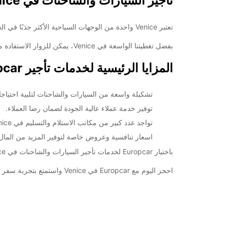
تأجير السيارات والشاحنات في Venice
18:01 - 19:00*
08:30 - 12:30
تعتبر Venice واحدة من الوجهات السياحية الأكثر جذبًا في العالم، وتوفر Europcar خدمات تأجير السيارات والشاحنات للسياح والمسافرين الذين يزورون هذه المدينة الرائعة.
08:00 - 08:29*
بفضل تغطيتنا الواسعة في Venice، يمكن للزوار الاستفادة من مجموعة متنوعة من السيارات والشاحنات لاستكشاف المدينة والمناطق المحيطة بها بكل راحة وسهولة.
12:31 - 18:00*
مغلق
المزايا الرئيسية لخدمات تأجير Europcar في Venice:
08:30 - 18:00*
*برسوم إ
تشكيلة واسعة من السيارات والشاحنات لتلبية احتياجا
opening hours may vary due to public holidays.
توفير خدمة عملاء عالية الجودة لضمان رضا العملاء.
تواجد عدد كبير من مكاتب الاستلام والتسليم في Venice لراحة العملاء.
+39 (041) 5238616
اسعار تنافسية وعروض خاصة لتوفير المزيد من المال 
باختيار Europcar لخدمات تأجير السيارات والشاحنات في Venice، يمكن للزوار الاستمتاع برحلة مريحة وممتعة دون الحاجة للقلق بشأن وسائل النقل.
خط سير الرحلة
احجز اليوم مع Europcar في Venice واستمتع بتجربة سفر لا تُنسى!