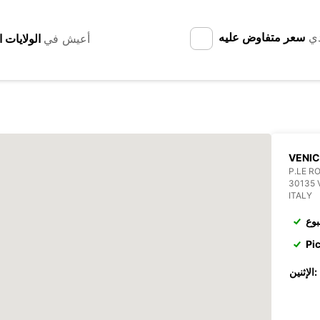
دي
سعر متفاوض عليه
أعيش في
VENIC
P.LE R
30135 
ITALY
بوع
Pi
الإثنين: