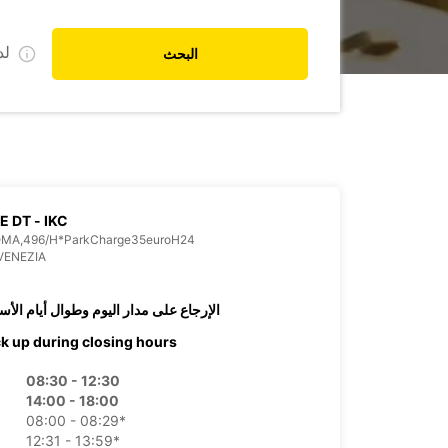
ل
البحث
E DT - IKC
OMA,496/H*ParkCharge35euroH24
VENEZIA
الإرجاع على مدار اليوم وطوال أيام الأس
ck up during closing hours
08:30 - 12:30
14:00 - 18:00
08:00 - 08:29*
12:31 - 13:59*