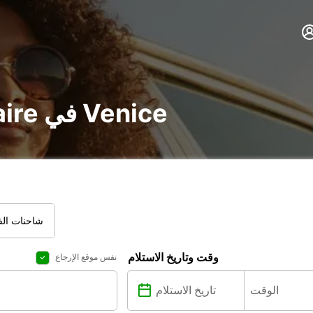
تأجير voiture و utilitaire في Venice
شاحنات الفا
وقت وتاريخ الاستلام
نفس موقع الإرجاع