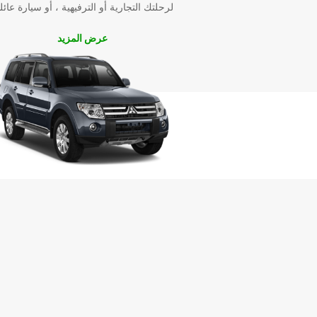
لرحلتك التجارية أو الترفيهية ، أو سيارة عائل
لا تتردد في الاعتماد على Europcar لتوفير تجربة 
ممتازة في Ronchi dei Legionari. احجز اليوم واس
عرض المزيد
لا تُنسى في هذه المدينة الساحلية الجميلة في إيطاليا.