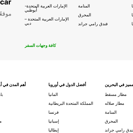
تأجير السيار
المنامة
الإمارات العربية المتحدة-
أبوظبي
موقعً
المحرق
الإمارات العربية المتحدة –
دبي
فندق رامي جراند
كافة وجهات السفر
ميز في البحرين
أفضل الدول في أوروبا
أهم المدن في أو
مطار مسقط
المانيا
با
مطار صلاله
المملكة المتحدة البريطانية
المنامة
فرنسا
المحرق
إسبانيا
م
ندق رامي جراند
إيطاليا