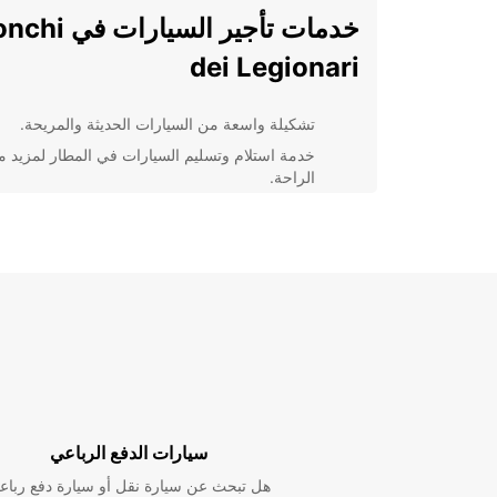
خدمات تأجير السيارات ف
dei Legionari
تشكيلة واسعة من السيارات الحديثة والمريحة.
خدمة استلام وتسليم السيارات في المطار لمزيد 
الراحة.
خيارات تأجير مرنة تناسب جميع احتياجات العملاء.
تأمين شامل على السيارات لضمان راحة العملاء أثن
القيادة.
استكشاف مدينة Ronchi dei
Legionari بسهولة
مع Europcar، يمكنك الاستمتاع برحلة مريحة وسلسة في
Ronchi dei Legionari. اختر سيارة تناسب احتياجاتك 
استكشاف المدينة وجمالها بكل راحة. تذوق الأطعمة الشهي
سيارات الدفع الرباعي
زور المعالم السياحية، واكتشف جمال الطبيعة الخلابة في
رحلتك.
هل تبحث عن سيارة نقل أو سيارة دفع رباع