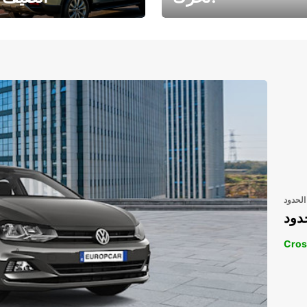
رحلتك المثالية في
رحلتك المثالية ف
انتظارك
انتظار
الحدود
دود
Cros