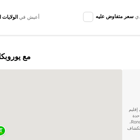
دي
سعر متفاوض عليه
أعيش في
اكتشف Ronchi dei Legionari مع يور
ع في إقليم
 في شمال إيطاليا. تعد Europcar واحدة
من أفضل شركات تأجير السيارات في Ronchi dei Legionari،
ستكشاف