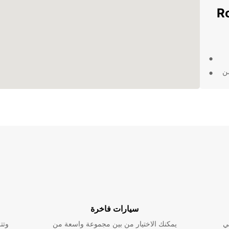
ي Ronchi
من
اء
وابدأ في
ة،
سيارات فاخرة
ي
يمكنك الاختيار من بين مجموعة واسعة من
وتت