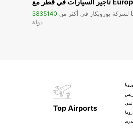
ات في قطر مع Europcar
ا لشركة يوروبكار في أكثر من
140
3835
دولة
روبا
ريس
لندن
Top Airports
روما
دريد