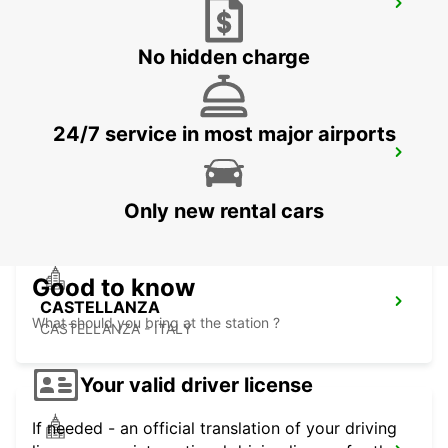
MILAN LINATE APT - IKC *RY*
SEGRATE - ITALY
No hidden charge
24/7 service in most major airports
MONZA
MONZA - ITALY
Only new rental cars
Good to know
CASTELLANZA
What should you bring at the station ?
CASTELLANZA - ITALY
Your valid driver license
If needed - an official translation of your driving