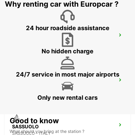
Why renting car with Europcar ?
24 hour roadside assistance
GENOA APT - IKC *RY*
GENOVA - ITALY
No hidden charge
24/7 service in most major airports
PARMA
PARMA - ITALY
Only new rental cars
Good to know
SASSUOLO
What should you bring at the station ?
SASSUOLO - ITALY