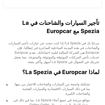
تأجير السيارات والشاحنات في La
Spezia مع Europcar
مرحبًا بك في La Spezia! إذا كنت تبحث عن خيارات تأجير السيارات
والشاحنات في هذه المدينة الساحلية الساحرة في إيطاليا، فإن
Europcar هي الشركة المثالية لتلبية احتياجاتك. تقدم Europcar
خدمات تأجير المركبات الموثوقة والموثوقة والمتنوعة، مما يجعل
تجربتك في التجوال في La Spezia أسهل وأكثر متعة.
لماذا Europcar في La Spezia؟
تشكيلة واسعة من السيارات والشاحنات للاختيار من بينها،
بما في ذلك السيارات الاقتصادية والسيارات الفخمة
والشاحنات الكبيرة.
مواقع مريحة في جميع أنحاء La Spezia، بما في ذلك في
محطة القطار الرئيسية ومطار Galileo Galilei.