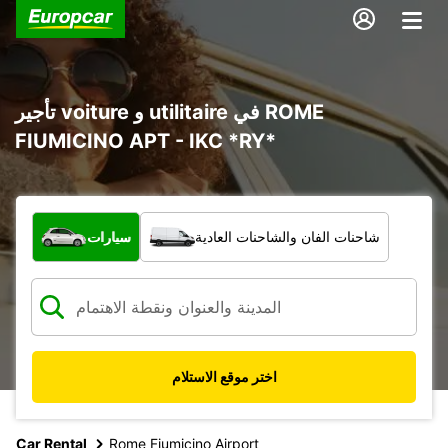
تأجير voiture و utilitaire في ROME
FIUMICINO APT - IKC *RY*
ما نوع المركبة؟
شاحنات الفان والشاحنات العادية
سيارات
اختر موقع الاستلام
Car Rental
Rome Fiumicino Airport