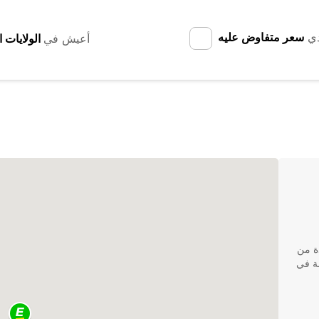
دي
سعر متفاوض عليه
أعيش في
 الاستفادة من
لة في