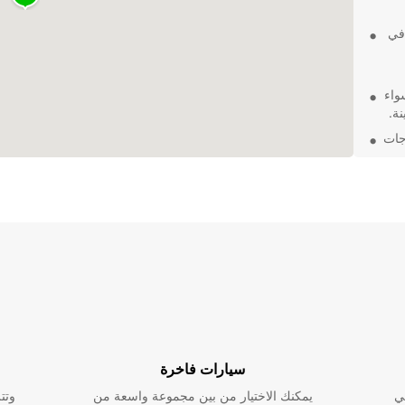
 في
واء
ة.
اجات
ي Cornuda، ستحصل
سيارات فاخرة
ي
يمكنك الاختيار من بين مجموعة واسعة من
وتت