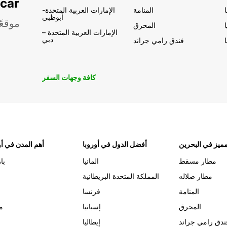
تأجير السيار
المنامة
الإمارات العربية المتحدة-
أبوظبي
موقعً
المحرق
الإمارات العربية المتحدة –
دبي
فندق رامي جراند
كافة وجهات السفر
ميز في البحرين
أفضل الدول في أوروبا
أهم المدن في أو
مطار مسقط
المانيا
با
مطار صلاله
المملكة المتحدة البريطانية
المنامة
فرنسا
المحرق
إسبانيا
م
ندق رامي جراند
إيطاليا