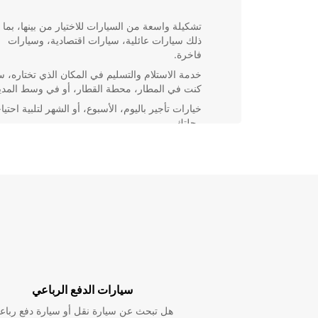
تشكيلة واسعة من السيارات للاختيار من بينها، بما
ذلك سيارات عائلية، سيارات اقتصادية، وسيارات
فاخرة.
خدمة الاستلام والتسليم في المكان الذي تختاره، س
كنت في المطار، محطة القطار، أو في وسط المدين
خيارات تأجير باليوم، الأسبوع، أو الشهر لتلبية احتي
رحلتك.
تأجير سيارات للشركات لتلبية احتياجات الأعمال
الخاصة بك.
لماذا Europcar؟
عند اختيار Europcar لتأجير سيارتك ف
على خدمة عملاء ممتازة، أسعار تنافسية، وسيارات جديدة
ونظيفة تضمن لك تجربة قيادة مريحة وآمنة.
تواصل مع Europcar اليوم لتأجير سيارتك في Cornuda
واستمتع برحلتك بأقصى قدر من الراحة والأمان.
سيارات الدفع الرباعي
هل تبحث عن سيارة نقل أو سيارة دفع رباع