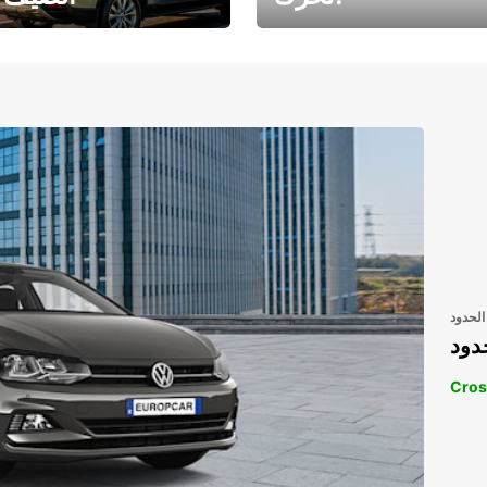
رحلتك المثالية في
رحلتك المثالية ف
انتظارك
انتظار
الحدود
دود
Cros