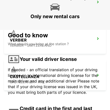
CHAMONIX ALTITUDE STATION
CHAMONIX - FRANCE
Only new rental cars
Good to know
VERBIER
What should you bring at the station ?
VERBIER - SWITZERLAND
Your valid driver license
If needed - an official translation of your driving
license or an international driving license for the
CASTELLANZA
main driver and any additional driver Please note
CASTELLANZA - ITALY
that if your driving license was issued in the UK,
you must bring both parts of your licence.
Credit card in the first and last