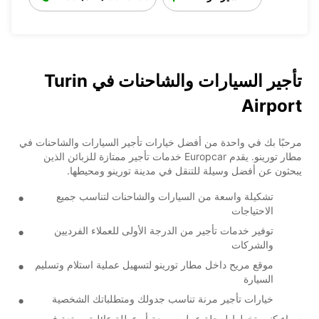
تأجير السيارات والشاحنات في Turin
Airport
مرحبًا بك في واحدة من أفضل خيارات تأجير السيارات والشاحنات في
مطار تورينو. يقدم Europcar خدمات تأجير ممتازة للزبائن الذين
يبحثون عن أفضل وسيلة للتنقل في مدينة تورينو ومحيطها.
تشكيلة واسعة من السيارات والشاحنات لتناسب جميع
الاحتياجات
توفير خدمات تأجير من الدرجة الأولى للعملاء الفرديين
والشركات
موقع مريح داخل مطار تورينو لتسهيل عملية استلام وتسليم
السيارة
خيارات تأجير مرنة تناسب جدولك ومتطلباتك الشخصية
سواء كنت تخطط لرحلة عمل سريعة أو عطلة عائلية ممتعة في