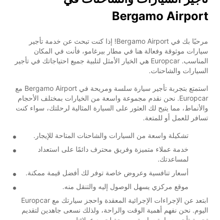
Bergamo Airport
مرحبًا بك في Bergamo Airport! إذا كنت تبحث عن خدمة تأجير
سيارات موثوقة وفعالة هنا في مطار بيرغامو، فأنت في المكان
المناسب. Europcar هي الخيار الأمثل لتلبية جميع احتياجاتك في تأجير
السيارات والشاحنات.
استمتع بتجربة تأجير سيارة سلسة ومريحة في Bergamo Airport مع
Europcar. نحن نقدم مجموعة واسعة من الخيارات بمختلف الأحجام
والأنماط، مما يتيح لك العثور على السيارة المثالية لرحلتك، سواء كنت
تسافر للعمل أو للمتعة.
تشكيلة واسعة من السيارات والشاحنات المتاحة للإيجار.
خدمة عملاء متميزة وفريق محترف دائمًا على استعداد
لمساعدتك.
أسعار تنافسية وعروض خاصة توفر لك أفضل قيمة ممكنة.
موقع مركزي يسهل الوصول إليه والتنقل منه.
ابتعد عن الإجراءات الإجرائية المعقدة واحجز سيارتك مع Europcar
اليوم. نحن نفهم أهمية الوقت والراحة، ولذلك نسعى جاهدين لتقديم
تجربة تأجير سيارة سلسة ومريحة لجميع عملائنا.