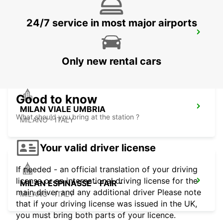
24/7 service in most major airports
MILAN GALVANI - IKC
MILANO - ITALY
Only new rental cars
Good to know
MILAN VIALE UMBRIA
What should you bring at the station ?
MILANO - ITALY
Your valid driver license
If needed - an official translation of your driving
license or an international driving license for the
MILAN ESPINASSE - FAIR -
main driver and any additional driver Please note
MILANO - ITALY
that if your driving license was issued in the UK,
you must bring both parts of your licence.