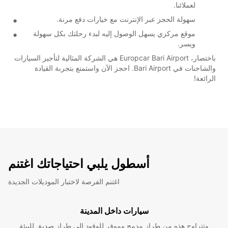
لعملائنا.
سهولة الحجز عبر الإنترنت مع خيارات دفع مرنة.
موقع مركزي يسهل الوصول إليه لبدء رحلتك بكل سهولة
ويسر.
باختصار، Europcar Bari Airport هي الشركة المثالية لتأجير السيارات
والشاحنات في Bari Airport. احجز الآن واستمتع بتجربة القيادة
الرائعة!
أسطول يلبي احتياجاتك اغتنم
اغتنم الفرصة لاختبار الموديلات الجديدة
سيارات داخل المدينة
وتتراوح هذه من طراز مدمج وموفر للوقود إلى طراز صديق للبيئة