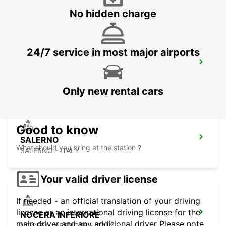
LECCE - ITALY
No hidden charge
24/7 service in most major airports
AVELLINO
AVELLINO - ITALY
Only new rental cars
Good to know
SALERNO
What should you bring at the station ?
SALERNO - ITALY
Your valid driver license
If needed - an official translation of your driving
license or an international driving license for the
NOCERA INFERIORE
main driver and any additional driver Please note
NOCERA INFERIORE - ITALY