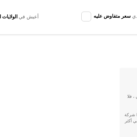
دي
سعر متفاوض عليه
أعيش في
، فلا
مسافرًا وطنيًا أو دوليًا أو عائلة أو محترفًا. تعتبر Europcar شركة
ي أكثر