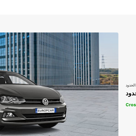
الحدود
دود
Cros