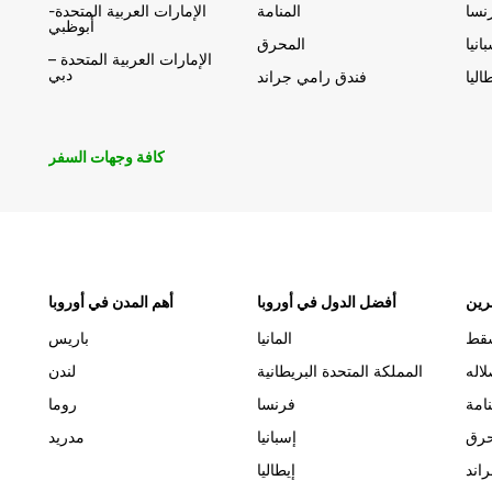
نسا
المنامة
الإمارات العربية المتحدة-
أبوظبي
انيا
المحرق
الإمارات العربية المتحدة –
دبي
اليا
فندق رامي جراند
كافة وجهات السفر
رين
أفضل الدول في أوروبا
أهم المدن في أوروبا
قط
المانيا
باريس
اله
المملكة المتحدة البريطانية
لندن
نامة
فرنسا
روما
حرق
إسبانيا
مدريد
اند
إيطاليا