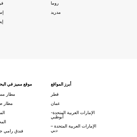
روما
فر
مدريد
إسب
إيط
أبرز المواقع
موقع مميز في البح
قطر
مطار مس
عمان
مطار صل
الإمارات العربية المتحدة-
الم
أبوظبي
الم
الإمارات العربية المتحدة –
دبي
فندق رامي جر