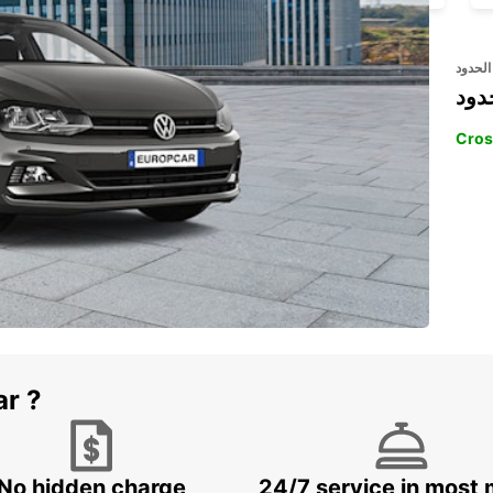
الحدود
دود
Cros
ar ?
No hidden charge
24/7 service in most 