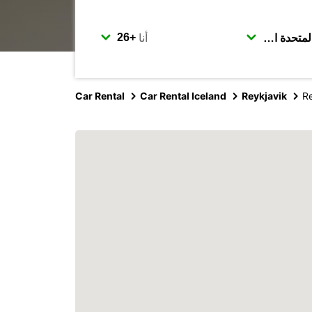
أنا
Car Rental
Car Rental Iceland
Reykjavik
Re