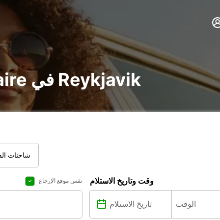
تأجير voiture و utilitaire في Reykjavik
شاحنات الفا
وقت وتاريخ الاستلام
نفس موقع الإرجاع