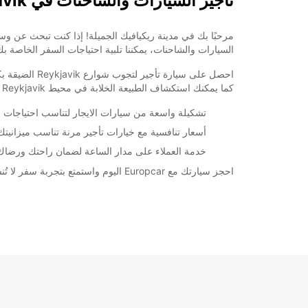
تأجير السيارات والشاحنات في Reykjavik
*برسوم إ
opening hours may vary due to public holidays.
السيارات والشاحنات، يمكننا تلبية احتياجات السفر الخاصة ب
+354 (0) 4616000
كما يمكنك استكشاف الطبيعة الخلابة في محيط Reykjavik بسهولة باستخدام سيارة تأجير.
خط سير الرحلة
تشكيلة واسعة من سيارات الايجار لتناسب احتياجات 
أسعار تنافسية مع خيارات تأجير مرنة تناسب ميزانيتك
خدمة العملاء على مدار الساعة لضمان راحتك ورضاك ا
احجز سيارتك مع Europcar اليوم واستمتع بتجربة سفر لا تُنسى في Reykjavik. نحن هنا لنساعدك في جعل رحلتك لهذه المدينة الرائعة تجربة سلسة وممتعة.