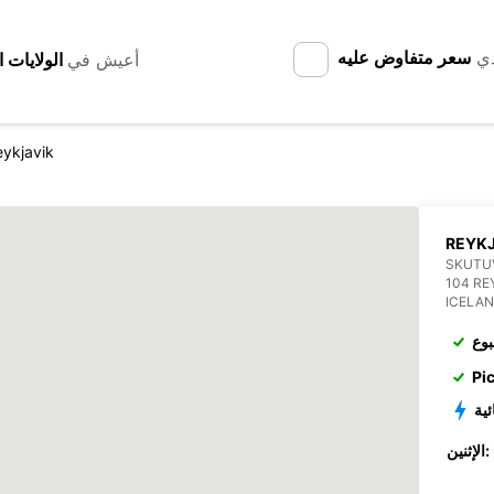
دي
سعر متفاوض عليه
أعيش في
ykjavik
REYKJ
SKUTU
104 RE
ICELA
بوع
Pi
ئية
الإثنين: