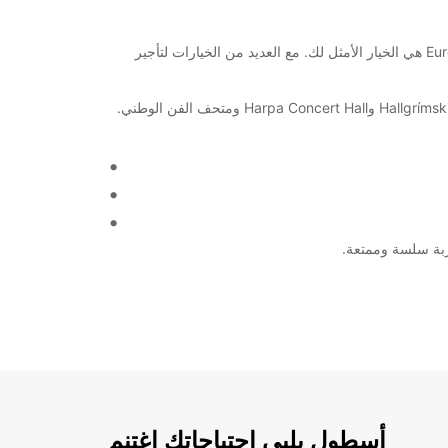
مرحبًا بك في مدينة ريكيافيك الجميلة! إذا كنت تبحث عن وسيلة مريحة لاستكشاف هذه المدينة الرائعة والمحيطات المحيطة بها، فإن Europcar هي الخيار الأمثل لك. مع العديد من الخيارات لتأجير
احصل على سيارة تأجير لتجوب شوارع Reykjavik الضيقة بكل سهولة وراحة. ستكون قادرًا على زيارة المزارات السياحية الرائعة مثل Hallgrímskirkja وHarpa Concert Hall ومتحف الفن الوطني.
أسطول يلبي احتياجاتك اغتنم