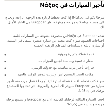
تأجير السيارات في Νάξος
مرحبًا بكم في Νάξος! إذا كنت تخطط لزيارة هذه الوجهة الرائعة وتحتاج
إلى وسيلة مواصلات مريحة وموثوقة، فإن Europcar هي الخيار الأمثل
لك.
تقدم Europcar في Νάξοس مجموعة متنوعة من السيارات لتلبية
احتياجات الجميع، سواء كنت تبحث عن سيارة صغيرة للتنقل في المدينة
أو سيارة عائلية لاستكشاف المناطق الريفية الجميلة.
خدمة عملاء متميزة ومهنية.
أسعار تنافسية ومناسبة لجميع الميزانيات.
خيارات تأجير مرنة تتناسب مع جدولك الزمني.
إمكانية الحجز المسبق عبر الإنترنت لتوفير الوقت والجهد.
سواء كنت تخطط لقضاء عطلة استرخائية أو رحلة عمل مزدحمة، تأجير
سيارة من Europcar سيوفر لك الحرية والمرونة التي تحتاجها للاستمتاع
بوقتك في Νάξος.
احجز السيارة المثالية لرحلتك القادمة الآن مع Europcar واستمتع برحلة
مريحة وسلسة في Νάξος!