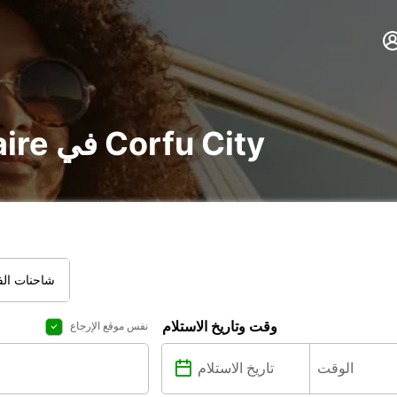
تأجير voiture و utilitaire في Corfu City
شاحنات الفا
وقت وتاريخ الاستلام
نفس موقع الإرجاع