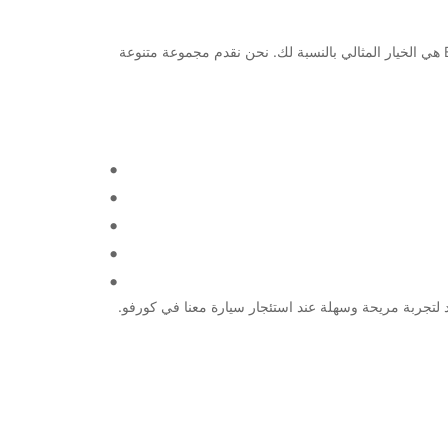
مرحبًا بك في مدينة كورفو! إذا كنت تخطط للقدوم إلى هذه المدينة الرائعة وتبحث عن خدمة تأجير سيارات موثوقة وموثوقة، فإن Europcar هي الخيار المثالي بالنسبة لك. نحن نقدم مجموعة متنوعة
في Europcar الحل الأمثل لاحتياجاتك. كن على استعداد لتجربة مريحة وسهلة عند استئجار سيارة معنا في كورفو.