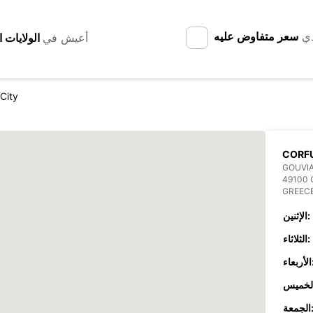
دي
سعر متفاوض عليه
أعيش في
City
CORFU
GOUVIA
49100
GREEC
الإثنين:
الثلاثاء:
عاء:
جمعة: