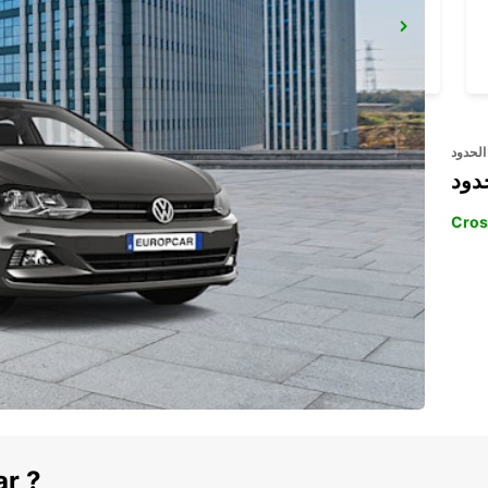
KEFALONIA AIRPORT
KEFALONIA - GREECE
الحدود
دود
Cros
ar ?