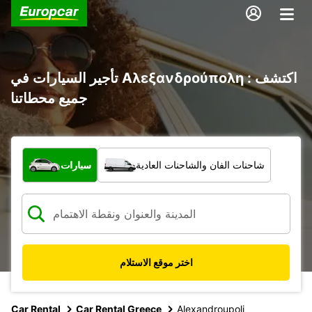
تأجير السيارات في Αλεξανδρούπολη : اكتشف
جميع محطاتنا
ما نوع المركبة؟
شاحنات الفان والشاحنات العادية
سيارات
اختر موقع الاستلام
Car Rental
Car Rental Greece
Alexandroupoli