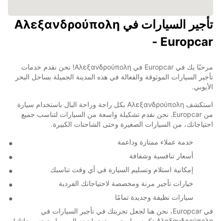
تأجير السيارات في Αλεξανδρούπολη
- Europcar
مرحبًا بك في Europcar في Αλεξανδρούπολη! نحن نقدم خدمات
تأجير السيارات الموثوقة والفعالة في هذه المدينة الجميلة بساحل البحر
الأيوبي.
استكشف Αλεξανδρούπολη بكل راحة وراحة البال باستخدام سيارة
من Europcar. نحن نقدم تشكيلة واسعة من السيارات لتناسب جميع
احتياجاتك، من السيارات الصغيرة وحتى الشاحنات الكبيرة.
خدمة عملاء ممتازة وداعمة
أسعار تنافسية وشفافة
إمكانية استلام وتسليم السيارة في أي وقت تناسبك
خيارات تأجير مرنة ومخصصة لاحتياجاتك الفردية
سيارات نظيفة وجديدة تمامًا
في Europcar، نحن هنا لجعل تجربتك في تأجير السيارات في
Αλεξανδρούπολη تكون سلسة وممتعة. احجز اليوم واستمتع برحلتك!