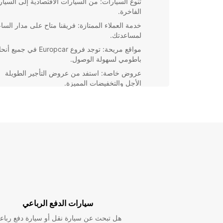
تنوع السيارات: من السيارات الاقتصادية إلى السيا
الفاخرة.
خدمة العملاء الممتازة: فريقنا متاح على مدار السا
لمساعدتك.
مواقع مريحة: توجد فروع Europcar في جميع أ
باطومي لسهولة الوصول.
عروض خاصة: استفد من عروض التأجير الطويلة
الأجل والتخفيضات المميزة.
سواء كنت تبحث عن سيارة لقضاء عطلة ممتعة مع العائلة 
للقيام برحلة عمل سريعة، ستجد كل 
في باطومي. احجز سيارتك اليوم واستمتع بتجربة تأجير س
مريحة وموثوقة.
سيارات الدفع الرباعي
هل تبحث عن سيارة نقل أو سيارة دفع رباع