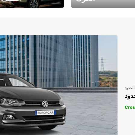
رحلتك المثالية في
رحلتك المثالية ف
انتظارك
انتظار
الحدود
دود
Cros