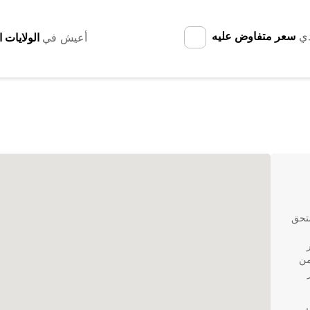
دي
سعر متفاوض عليه
أعيش في
ستحق
خيار
ة من