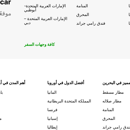
تأجير السيار
المنامة
الإمارات العربية المتحدة-
أبوظبي
موقعً
المحرق
الإمارات العربية المتحدة –
دبي
فندق رامي جراند
كافة وجهات السفر
ميز في البحرين
أفضل الدول في أوروبا
أهم المدن في أو
مطار مسقط
المانيا
با
مطار صلاله
المملكة المتحدة البريطانية
المنامة
فرنسا
المحرق
إسبانيا
م
ندق رامي جراند
إيطاليا