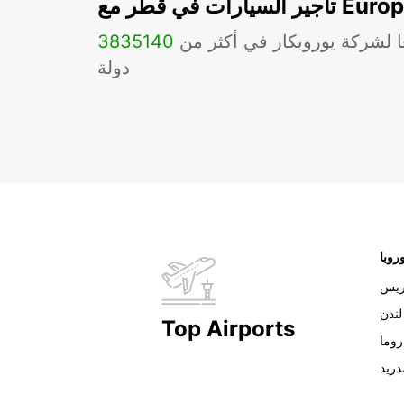
ات في قطر مع Europcar
ا لشركة يوروبكار في أكثر من
140
3835
دولة
روبا
ريس
لندن
Top Airports
روما
دريد