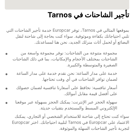
تأجير الشاحنات في Tarnos
بموقعها المثالي في Tarnos، توفر Europcar خدمة تأجير الشاحنات التي
تلبي احتياجاتك بكفاءة وموثوقية. سواء كنت بحاجة إلى شاحنة لنقل
البضائع أو لحمل أثاث منزلك الجديد، نحن هنا لمساعدتك.
مجموعة متنوعة من الشاحنات: نوفر مجموعة واسعة من
الشاحنات بمختلف الأحجام والإمكانيات، بما في ذلك الشاحنات
الصغيرة والمتوسطة والكبيرة.
خدمة على مدار الساعة: نحن نقدم خدمة على مدار الساعة
لضمان توافر الشاحنات في أي وقت تحتاجها.
أسعار تنافسية: نحافظ على أسعارنا تنافسية لضمان حصولك
على أفضل قيمة مقابل أموالك.
سهولة الحجز عبر الإنترنت: يمكنك الحجز بسهولة عبر موقعنا
الإلكتروني المبسط والمستخدم بتقنيات حديثة.
سواء كنت تحتاج إلى شاحنة للاستخدام الشخصي أو التجاري، يمكنك
الاعتماد على Europcar في Tarnos لتلبية احتياجاتك. اختر Europcar
لتجربة تأجير الشاحنات السهلة والموثوقة.